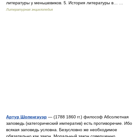
литературы у меньшевиков. 5. История литературы в… …
Литературная энциклопедия
Артур Шопенгауэр
— (1788 1860 гг.) философ Абсолютная
заповедь (категорический императив) есть противоречие. Ибо
всякая заповедь условна. Безусловно же необходимое
обязательно как закон. Моральный закон совершенно