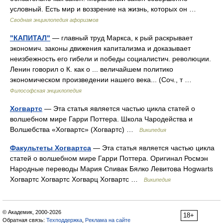
условный. Есть мир и воззрение на жизнь, которых он …
Сводная энциклопедия афоризмов
"КАПИТАЛ"
— главный труд Маркса, к рый раскрывает
экономич. законы движения капитализма и доказывает
неизбежность его гибели и победы социалистич. революции.
Ленин говорил о К. как о ... величайшем политико
экономическом произведении нашего века... (Соч., т …
Философская энциклопедия
Хогвартс
— Эта статья является частью цикла статей о
волшебном мире Гарри Поттера. Школа Чародейства и
Волшебства «Хогвартс» (Хогвартс) …
Википедия
Факультеты Хогвартса
— Эта статья является частью цикла
статей о волшебном мире Гарри Поттера. Оригинал Росмэн
Народные переводы Мария Спивак Бялко Левитова Hogwarts
Хогвартс Хогвартс Хогварц Хогвартс …
Википедия
© Академик, 2000-2026
18+
Обратная связь:
Техподдержка
,
Реклама на сайте