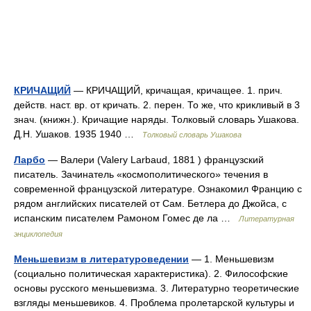
КРИЧАЩИЙ
— КРИЧАЩИЙ, кричащая, кричащее. 1. прич.
действ. наст. вр. от кричать. 2. перен. То же, что крикливый в 3
знач. (книжн.). Кричащие наряды. Толковый словарь Ушакова.
Д.Н. Ушаков. 1935 1940 …
Толковый словарь Ушакова
Ларбо
— Валери (Valery Larbaud, 1881 ) французский
писатель. Зачинатель «космополитического» течения в
современной французской литературе. Ознакомил Францию с
рядом английских писателей от Сам. Бетлера до Джойса, с
испанским писателем Рамоном Гомес де ла …
Литературная
энциклопедия
Меньшевизм в литературоведении
— 1. Меньшевизм
(социально политическая характеристика). 2. Философские
основы русского меньшевизма. 3. Литературно теоретические
взгляды меньшевиков. 4. Проблема пролетарской культуры и