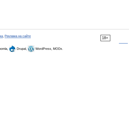
ка
,
Реклама на сайте
18+
omla,
Drupal,
WordPress, MODx.