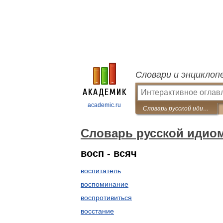
Словари и энциклоп
academic.ru
Словарь русской идиоматики
Словарь русской идио
восп - всяч
воспитатель
воспоминание
воспротивиться
восстание