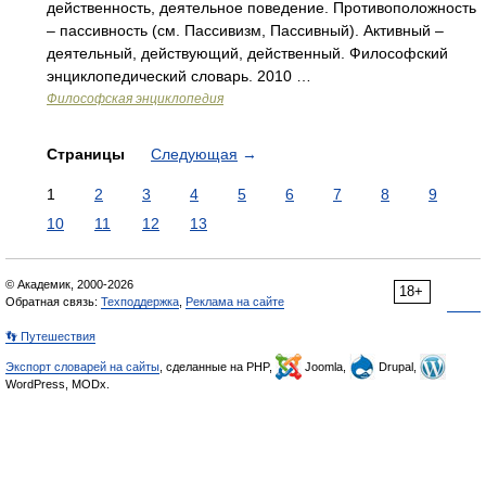
действенность, деятельное поведение. Противоположность
– пассивность (см. Пассивизм, Пассивный). Активный –
деятельный, действующий, действенный. Философский
энциклопедический словарь. 2010 …
Философская энциклопедия
Страницы
Следующая
→
1
2
3
4
5
6
7
8
9
10
11
12
13
© Академик, 2000-2026
18+
Обратная связь:
Техподдержка
,
Реклама на сайте
👣 Путешествия
Экспорт словарей на сайты
, сделанные на PHP,
Joomla,
Drupal,
WordPress, MODx.