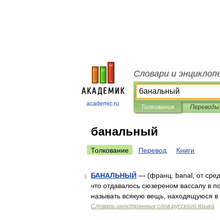
Словари и энциклоп
academic.ru
Толкования
Переводы
банальный
Толкование
Перевод
Книги
БАНАЛЬНЫЙ
— (франц. banal, от сред
1
что отдавалось сюзереном вассалу в п
называть всякую вещь, находящуюся в
Словарь иностранных слов русского языка