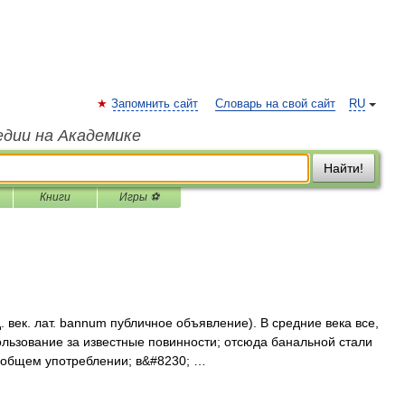
Запомнить сайт
Словарь на свой сайт
RU
едии на Академике
Найти!
Книги
Игры ⚽
. век. лат. bannum публичное объявление). В средние века все,
ользование за известные повинности; отсюда банальной стали
 общем употреблении; в&#8230; …