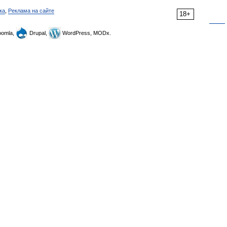
ка
,
Реклама на сайте
18+
omla,
Drupal,
WordPress, MODx.