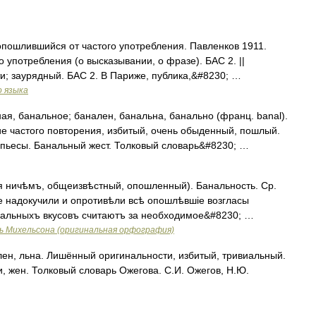
 опошлившийся от частого употребления. Павленков 1911.
 употребления (о высказывании, о фразе). БАС 2. ||
; заурядный. БАС 2. В Париже, публика,&#8230; …
о языка
, банальное; банален, банальна, банально (франц. banal).
е частого повторения, избитый, очень обыденный, пошлый.
 пьесы. Банальный жест. Толковый словарь&#8230; …
ничѣмъ, общеизвѣстный, опошленный). Банальность. Ср.
же надокучили и опротивѣли всѣ опошлѣвшіе возгласы
нальныхъ вкусовъ считаютъ за необходимое&#8230; …
ь Михельсона (оригинальная орфография)
н, льна. Лишённый оригинальности, избитый, тривиальный.
и, жен. Толковый словарь Ожегова. С.И. Ожегов, Н.Ю.