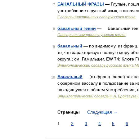
БАНАЛЬНЫЙ ФРАЗЫ
— Глупые, пошлы
7
употребление в русский язык, с означе
Словарь иностранных слов русского языка
банальный гений
— Банальный гений.
8
Словарь оксюморонов русского языка
банальный
— по видимому, из франц. b
9
то, что характеризует полную меру объ
округа ; см. Гамильшег, EW 74; Клюге Г
Этимологический словарь русского языка М
Банальный
— (от франц. banal) так на
10
сюзереном вассалу в пользование за и
находящуюся в общем употреблении; в
Энциклопедический словарь Ф.А. Брокгауза 
Страницы
Следующая
→
1
2
3
4
5
6