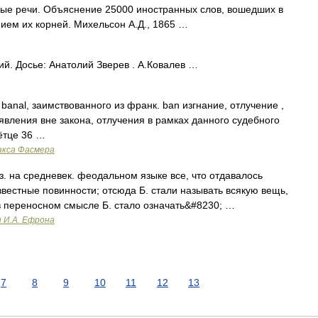
е речи. Объяснение 25000 иностранных слов, вошедших в
нием их корней. Михельсон А.Д., 1865 …
 Досье: Анатолий Зверев . А.Ковалев …
anal, заимствованного из франк. ban изгнание, отлучение ,
явления вне закона, отлучения в рамках данного судебного
ётце 36 …
акса Фасмера
з. на средневек. феодальном языке все, что отдавалось
звестные повинности; отсюда Б. стали называть всякую вещь,
 переносном смысле Б. стало означать&#8230; …
и И.А. Ефрона
7
8
9
10
11
12
13