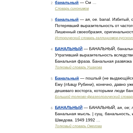
банальный
— См …
2
Словарь синонимов
банальный
— ая, ое. banal. Избитый,
3
Потерявший выразительность от частого
Лишенный своеобразия, оригинальности
Исторический словарь галлицизмов русског
БАНАЛЬНЫЙ
— БАНАЛЬНЫЙ, банальная
4
Утративший выразительность вследстви
Банальная фраза. Банальная развязка
Толковый словарь Ушакова
Банальный
— пошлый (не выдающійся 
5
Ему (пѣвцу Рубини), конечно, давно у
дешеваго восторга, которыми люди ба
Большой толково-фразеологический словар
БАНАЛЬНЫЙ
— БАНАЛЬНЫЙ, ая, ое; ле
6
Банальная мысль. | сущ. банальность, 
Шведова. 1949 1992 …
Толковый словарь Ожегова