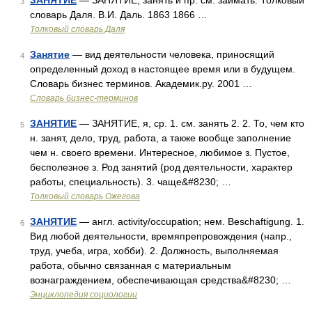
ЗАНЯТИЕ
— ЗАНЯТИЕ, занять и пр. см. заимать. Толковый
3
словарь Даля. В.И. Даль. 1863 1866 …
Толковый словарь Даля
Занятие
— вид деятельности человека, приносящий
4
определенный доход в настоящее время или в будущем.
Словарь бизнес терминов. Академик.ру. 2001 …
Словарь бизнес-терминов
ЗАНЯТИЕ
— ЗАНЯТИЕ, я, ср. 1. см. занять 2. 2. То, чем кто
5
н. занят, дело, труд, работа, а также вообще заполнение
чем н. своего времени. Интересное, любимое з. Пустое,
бесполезное з. Род занятий (род деятельности, характер
работы, специальность). 3. чаще&#8230; …
Толковый словарь Ожегова
ЗАНЯТИЕ
— англ. activity/occupation; нем. Beschaftigung. 1.
6
Вид любой деятельности, времяпрепровождения (напр.,
труд, учеба, игра, хобби). 2. Должность, выполняемая
работа, обычно связанная с материальным
вознаграждением, обеспечивающая средства&#8230; …
Энциклопедия социологии