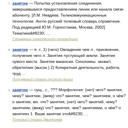
занятие
— Попытка установления соединения,
7
завершившаяся предоставлением линии или канала связи
абоненту. [Л.М. Невдяев. Телекоммуникационные
технологии. Англо русский толковый словарь справочник.
Под редакцией Ю.М. Горностаева. Москва, 2002]
Тематики&#8230; …
Справочник технического переводчика
занятие
— я, с. 1) (чего) Овладение чем л., присвоение,
8
получение чего л. Занятие пустующей земли. Занятие
чужого места. Занятие вакансии. Синонимы: захва/т,
обрете/ние (высок.) 2) Конкретная деятельность, работа,
труд …
Популярный словарь русского языка
занятие
— сущ., с., ??? Морфология: (нет) чего? занятия,
9
чему? занятию, (вижу) что? занятие, чем? занятием, о чём?
о занятии; мн. что? занятия, (нет) чего? занятий, чему?
занятиям, (вижу) что? занятия, чем? занятиями, о чём? о
занятиях 1. Ваше занятие это&#8230; …
Толковый словарь Дмитриева