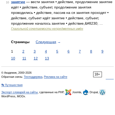
занятие
— вести занятия • действие, продолжение занятие
10
идёт • действие, субъект, продолжение занятия
проводились • действие, пассив на ся занятия проходят •
действие, субъект идёт занятие • действие, субъект,
продолжение началось занятие • действие,&#8230; …
Глагольной сочетаемости непредметных имён
Страницы
Следующая
→
1
2
3
4
5
6
7
8
9
10
11
12
13
© Академик, 2000-2026
18+
Обратная связь:
Техподдержка
,
Реклама на сайте
👣 Путешествия
Экспорт словарей на сайты
, сделанные на PHP,
Joomla,
Drupal,
WordPress, MODx.