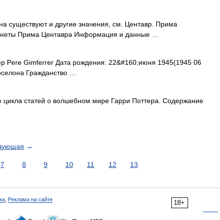
на существуют и другие значения, см. Центавр. Прима
анеты Прима Центавра Информация и данные …
Pere Gimferrer Дата рождения: 22&#160;июня 1945(1945 06
арселона Гражданство …
ю цикла статей о волшебном мире Гарри Поттера. Содержание
дующая
→
7
8
9
10
11
12
13
ка
,
Реклама на сайте
18+