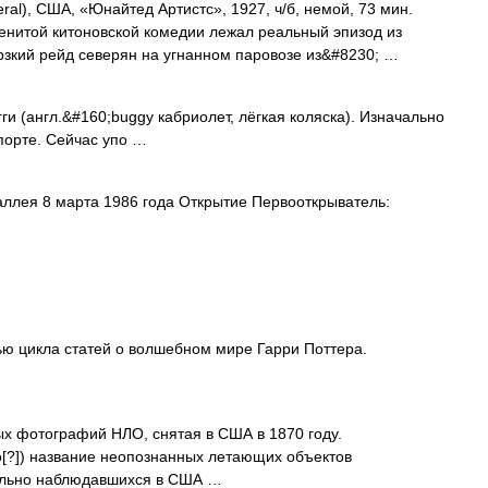
l), США, «Юнайтед Артистс», 1927, ч/б, немой, 73 мин.
енитой китоновской комедии лежал реальный эпизод из
рзкий рейд северян на угнанном паровозе из&#8230; …
ги (англ.&#160;buggy кабриолет, лёгкая коляска). Изначально
порте. Сейчас упо …
ллея 8 марта 1986 года Открытие Первооткрыватель:
ью цикла статей о волшебном мире Гарри Поттера.
х фотографий НЛО, снятая в США в 1870 году.
о[?]) название неопознанных летающих объектов
ельно наблюдавшихся в США …