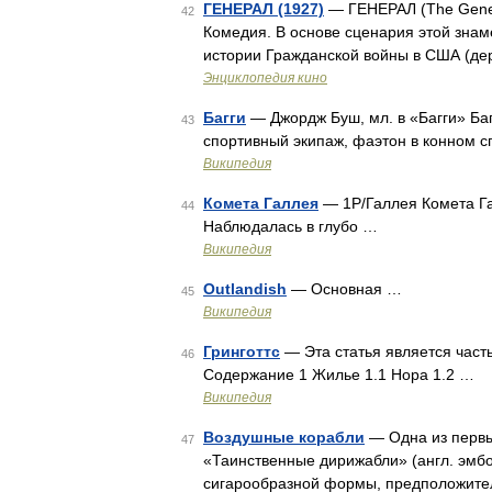
ГЕНЕРАЛ (1927)
— ГЕНЕРАЛ (The Genera
42
Комедия. В основе сценария этой знам
истории Гражданской войны в США (де
Энциклопедия кино
Багги
— Джордж Буш, мл. в «Багги» Баг
43
спортивный экипаж, фаэтон в конном с
Википедия
Комета Галлея
— 1P/Галлея Комета Га
44
Наблюдалась в глубо …
Википедия
Outlandish
— Основная …
45
Википедия
Гринготтс
— Эта статья является част
46
Содержание 1 Жилье 1.1 Нора 1.2 …
Википедия
Воздушные корабли
— Одна из первы
47
«Таинственные дирижабли» (англ. эмб
сигарообразной формы, предположит