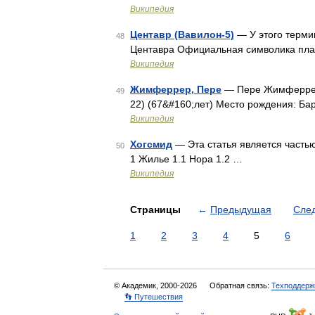
Википедия
Центавр (Вавилон-5)
— У этого терми
48
Центавра Официальная символика пл
Википедия
Жимферрер, Пере
— Пере Жимферрер 
49
22) (67&#160;лет) Место рождения: Б
Википедия
Хогсмид
— Эта статья является часть
50
1 Жилье 1.1 Нора 1.2 …
Википедия
Страницы
←
Предыдущая
Сле
1
2
3
4
5
6
© Академик, 2000-2026
Обратная связь:
Техподдерж
👣 Путешествия