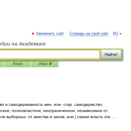
Запомнить сайт
Словарь на свой сайт
RU
едии на Академике
Найти!
Книги
Игры ⚽
о и самодержавность жен. или ·стар. самодержство,
ское, полновластное, неограниченное, независимое от
ли выборных, от земства и чинов; или | самая власть эта …