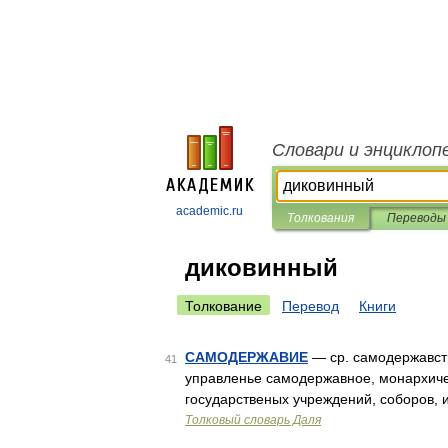
Словари и энциклоп
academic.ru
Толкования
Переводы
диковинный
Толкование
Перевод
Книги
САМОДЕРЖАВИЕ
— ср. самодержавств
41
управленье самодержавное, монархиче
государственых учреждений, соборов, и
Толковый словарь Даля