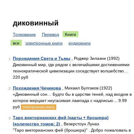
диковинный
Толкование
Перевод
Книги
все
электронные книги
аудиокниги
Порождения Света и Тьмы
, Роджер Зилазни (1992)
1
Диковинный мир, где рядом с величайшими достижениями
технократической цивилизации соседствует волшебство…
220 руб
Похождения Чичикова
, Михаил Булгаков (1922)
2
«Диковинный сон… Будто бы в царстве теней, над входом в
которое мерцает неугасимая лампада с надписью… 9.99
руб
электронная книга
Таро викторианских фей (карты + брошюра)
3
(количество томов: 2)
, Везерстоун Лунаэ
"Таро викторианских фей (брошюра)" . Добро пожаловать в