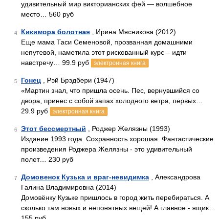
удивительный мир викторианских фей — волшебное
место… 560 руб
Кикимора болотная
, Ирина Мясникова (2012)
4
Еще мама Таси Семеновой, прозванная домашними
непутевой, наметила этот рискованный курс – идти
навстречу… 99.9 руб
электронная книга
Гонец
, Рэй Брэдбери (1947)
5
«Мартин знал, что пришла осень. Пес, вернувшийся со
двора, принес с собой запах холодного ветра, первых…
29.9 руб
электронная книга
Этот бессмертный
, Роджер Желязны (1993)
6
Издание 1993 года. Сохранность хорошая. Фантастические
произведения Роджера Желязны - это удивительный
полет… 230 руб
Домовенок Кузька и враг-невидимка
, Александрова
7
Галина Владимировна (2014)
Домовёнку Кузьке пришлось в город жить перебираться. А
сколько там новых и непонятных вещей! А главное - ящик…
155 руб