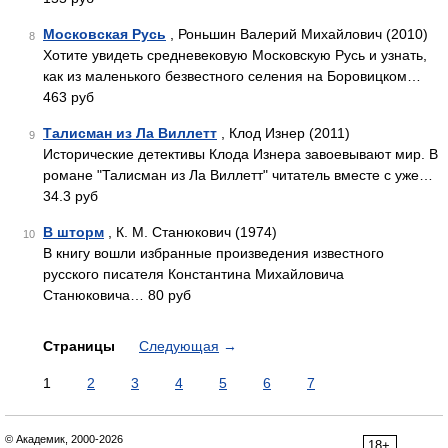
Московская Русь
, Роньшин Валерий Михайлович (2010)
8
Хотите увидеть средневековую Московскую Русь и узнать,
как из маленького безвестного селения на Боровицком…
463 руб
Талисман из Ла Виллетт
, Клод Изнер (2011)
9
Исторические детективы Клода Изнера завоевывают мир. В
романе "Талисман из Ла Виллетт" читатель вместе с уже…
34.3 руб
В шторм
, К. М. Станюкович (1974)
10
В книгу вошли избранные произведения известного
русского писателя Константина Михайловича
Станюковича… 80 руб
Страницы
Следующая
→
1
2
3
4
5
6
7
© Академик, 2000-2026
18+