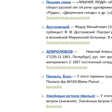
Лишние люди
— «ЛИШНИЕ ЛЮДИ» обозн
32
оборот русской лит ой речи одновреме
«Рудин», «Дворянское гнездо» и др. (
Литературная энциклопедия
Достоевский
— Фёдор Михайлович (1821
33
публицист. Ф. М. Достоевский. Портрет
в московской Мариинской больнице. В 
Литературная энциклопедия
ДОБРОЛЮБОВ
— Николай Александров
34
17(29).11.1861, Петербург], рус. лит. 
материалист. С 1857 постоянный сотр
Философская энциклопедия
Паскаль, Блез
— У этого термина суще
35
Паскаль фр.&#160;Blaise Pascal …
Википедия
Унесённые ветром (фильм)
— У этого
36
ветром (значения). Унесённые ветром 
Википедия