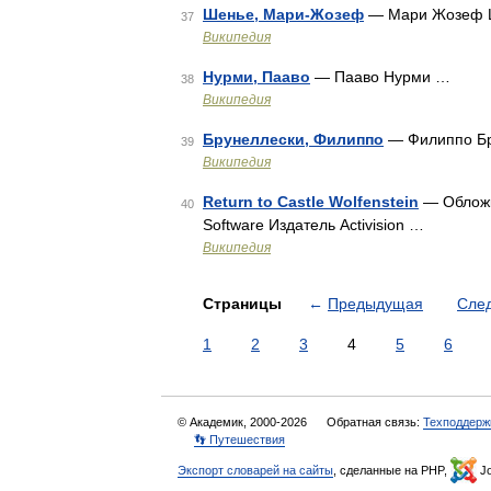
Шенье, Мари-Жозеф
— Мари Жозеф 
37
Википедия
Нурми, Пааво
— Пааво Нурми …
38
Википедия
Брунеллески, Филиппо
— Филиппо Бру
39
Википедия
Return to Castle Wolfenstein
— Обложка
40
Software Издатель Activision …
Википедия
Страницы
←
Предыдущая
Сле
1
2
3
4
5
6
© Академик, 2000-2026
Обратная связь:
Техподдерж
👣 Путешествия
Экспорт словарей на сайты
, сделанные на PHP,
Jo