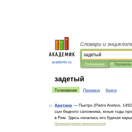
Словари и энциклоп
academic.ru
Толкования
Переводы
задетый
Толкование
Перевод
Книги
Аретино
— Пьетро (Pietro Aretino, 149
31
сын бедного сапожника, юные годы про
в Рим. Здесь началась его бурная кар
Литературная энциклопедия