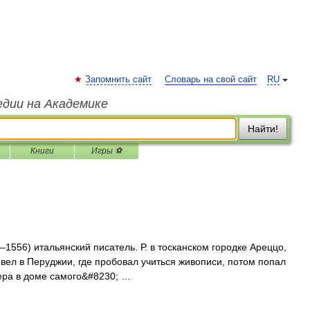
Запомнить сайт
Словарь на свой сайт
RU
едии на Академике
Найти!
Книги
Игры ⚽
2–1556) итальянский писатель. Р. в тосканском городке Ареццо,
вел в Перуджии, где пробовал учиться живописи, потом попал
ьера в доме самого&#8230; …