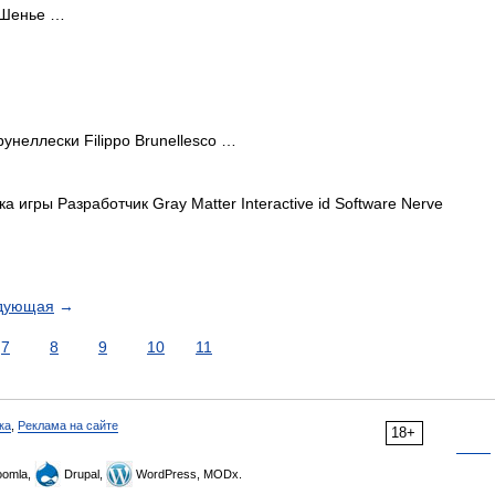
Шенье …
неллески Filippo Brunellesco …
 игры Разработчик Gray Matter Interactive id Software Nerve
дующая
→
7
8
9
10
11
ка
,
Реклама на сайте
18+
omla,
Drupal,
WordPress, MODx.