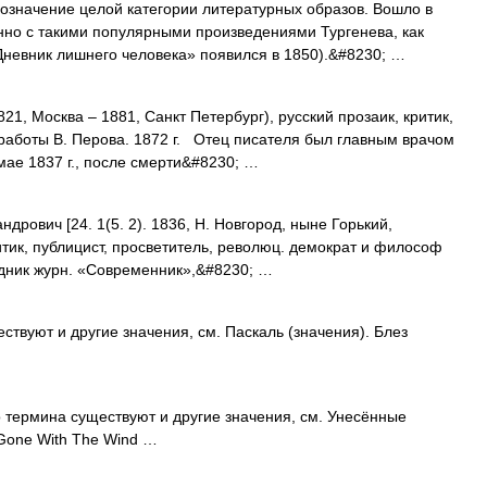
ачение целой категории литературных образов. Вошло в
нно с такими популярными произведениями Тургенева, как
«Дневник лишнего человека» появился в 1850).&#8230; …
, Москва – 1881, Санкт Петербург), русский прозаик, критик,
 работы В. Перова. 1872 г. Отец писателя был главным врачом
мае 1837 г., после смерти&#8230; …
ич [24. 1(5. 2). 1836, Н. Новгород, ныне Горький,
критик, публицист, просветитель, революц. демократ и философ
удник журн. «Современник»,&#8230; …
ствуют и другие значения, см. Паскаль (значения). Блез
 термина существуют и другие значения, см. Унесённые
Gone With The Wind …