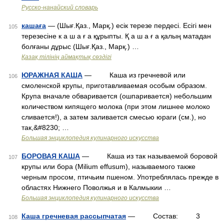
Русско-нанайский словарь
кашаға
— (Шығ.Қаз., Марқ.) есік терезе пердесі. Есігі мен
105
терезесіне к а ш а ғ а құрыпты. Қ а ш а ғ а қалың матадан
болғаны дұрыс (Шығ.Қаз., Марқ.) …
Қазақ тілінің аймақтық сөздігі
ЮРАЖНАЯ КАША
— Каша из гречневой или
106
смоленской крупы, приготавливаемая особым образом.
Крупа вначале обваривается (ошпаривается) небольшим
количеством кипящего молока (при этом лишнее молоко
сливается!), а затем заливается смесью юраги (см.), но
так,&#8230; …
Большая энциклопедия кулинарного искусства
БОРОВАЯ КАША
— Каша из так называемой боровой
107
крупы или бора (Milium effusum), называемого также
черным просом, птичьим пшеном. Употреблялась прежде в
областях Нижнего Поволжья и в Калмыкии …
Большая энциклопедия кулинарного искусства
Каша гречневая рассыпчатая
— Состав: 3
108