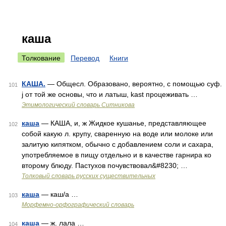
каша
Толкование
Перевод
Книги
КАША.
— Общесл. Образовано, вероятно, с помощью суф.
101
j от той же основы, что и латыш, kast процеживать …
Этимологический словарь Ситникова
каша
— КАША, и, ж Жидкое кушанье, представляющее
102
собой какую л. крупу, сваренную на воде или молоке или
залитую кипятком, обычно с добавлением соли и сахара,
употребляемое в пищу отдельно и в качестве гарнира ко
второму блюду. Пастухов почувствовал&#8230; …
Толковый словарь русских существительных
каша
— каш/а …
103
Морфемно-орфографический словарь
каша
— ж. лала …
104