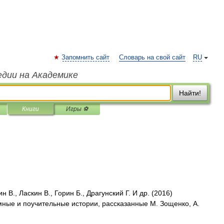
Запомнить сайт
Словарь на свой сайт
RU
едии на Академике
Найти!
Книги
Игры ⚽
н В., Ласкин В., Горин Б., Драгунский Г. И др. (2016)
умные и поучительные истории, рассказанные М. Зощенко, А.