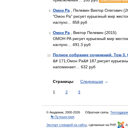
приключения… 100 руб
электронная кни
Омон Ра
, Пелевин Виктор Олегович (2
8
"Омон Ра" рисует курьезный мир жесто
наглухо… 858 руб
Омон Ра
, Виктор Пелевин (2015)
9
ОМОН РА рисует курьезный мир жесток
наглухо… 491.3 руб
Полное собрание сочинений. Том 3.
10
&# 171;Омон Ра&# 187;рисует курьезны
напоминает… 632 руб
Страницы
Следующая
→
1
2
3
© Академик, 2000-2026
Обратная связь:
Техподдерж
👣 Путешествия
Экспорт словарей на сайты
, сделанные на PHP,
Jo