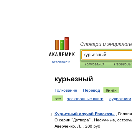
Словари и энциклоп
academic.ru
Толкования
Переводы
курьезный
Толкование
Перевод
Книги
все
электронные книги
аудиокниги
Курьезный случай Рассказы
, Голявки
1
О серии "Детвора" . Нескучные, остро
Аверченко, Л… 288 руб