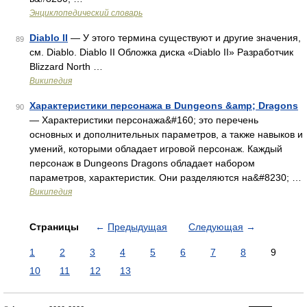
Энциклопедический словарь
Diablo II
— У этого термина существуют и другие значения,
89
см. Diablo. Diablo II Обложка диска «Diablo II» Разработчик
Blizzard North …
Википедия
Характеристики персонажа в Dungeons &amp; Dragons
90
— Характеристики персонажа&#160; это перечень
основных и дополнительных параметров, а также навыков и
умений, которыми обладает игровой персонаж. Каждый
персонаж в Dungeons Dragons обладает набором
параметров, характеристик. Они разделяются на&#8230; …
Википедия
Страницы
←
Предыдущая
Следующая
→
1
2
3
4
5
6
7
8
9
10
11
12
13