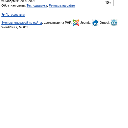
© Академик, 2000-2026
18+
Обратная связь:
Техподдержка
,
Реклама на сайте
👣 Путешествия
Экспорт словарей на сайты
, сделанные на PHP,
Joomla,
Drupal,
WordPress, MODx.