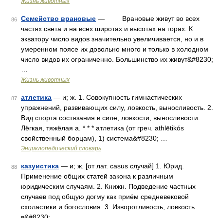
Жизнь животных
Семейство врановые
— Врановые живут во всех
86
частях света и на всех широтах и высотах на горах. К
экватору число видов значительно увеличивается, но и в
умеренном поясе их довольно много и только в холодном
число видов их ограниченно. Большинство их живут&#8230;
…
Жизнь животных
атлетика
— и; ж. 1. Совокупность гимнастических
87
упражнений, развивающих силу, ловкость, выносливость. 2.
Вид спорта состязания в силе, ловкости, выносливости.
Лёгкая, тяжёлая а. * * * атлетика (от греч. athlētikós
свойственный борцам), 1) система&#8230; …
Энциклопедический словарь
казуистика
— и; ж. [от лат. casus случай] 1. Юрид.
88
Применение общих статей закона к различным
юридическим случаям. 2. Книжн. Подведение частных
случаев под общую догму как приём средневековой
схоластики и богословия. 3. Изворотливость, ловкость
в&#8230; …