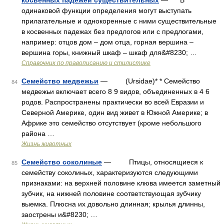
косвенных падежей существительных
— В
одинаковой функции определения могут выступать
прилагательные и однокоренные с ними существительные
в косвенных падежах без предлогов или с предлогами,
например: отцов дом – дом отца, горная вершина –
вершина горы, книжный шкаф – шкаф для&#8230; …
Справочник по правописанию и стилистике
Семейство медвежьи
— (Ursidae)* * Семейство
84
медвежьи включает всего 8 9 видов, объединенных в 4 6
родов. Распространены практически во всей Евразии и
Северной Америке, один вид живет в Южной Америке; в
Африке это семейство отсутствует (кроме небольшого
района …
Жизнь животных
Семейство соколиные
— Птицы, относящиеся к
85
семейству соколиных, характеризуются следующими
признаками: на верхней половине клюва имеется заметный
зубчик, на нижней половине соответствующая зубчику
выемка. Плюсна их довольно длинная; крылья длинны,
заострены и&#8230; …