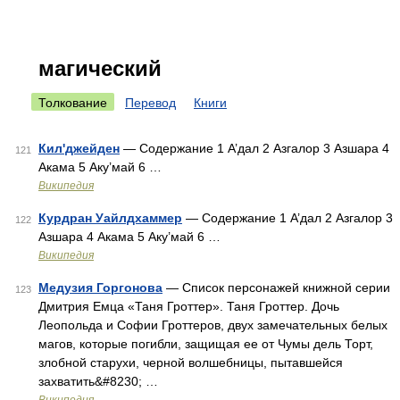
магический
Толкование
Перевод
Книги
Кил'джейден
— Содержание 1 А’дал 2 Азгалор 3 Азшара 4
121
Акама 5 Аку’май 6 …
Википедия
Курдран Уайлдхаммер
— Содержание 1 А’дал 2 Азгалор 3
122
Азшара 4 Акама 5 Аку’май 6 …
Википедия
Медузия Горгонова
— Список персонажей книжной серии
123
Дмитрия Емца «Таня Гроттер». Таня Гроттер. Дочь
Леопольда и Софии Гроттеров, двух замечательных белых
магов, которые погибли, защищая ее от Чумы дель Торт,
злобной старухи, черной волшебницы, пытавшейся
захватить&#8230; …