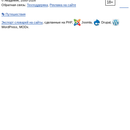
© Академик, 2000-2026
18+
Обратная связь:
Техподдержка
,
Реклама на сайте
👣 Путешествия
Экспорт словарей на сайты
, сделанные на PHP,
Joomla,
Drupal,
WordPress, MODx.