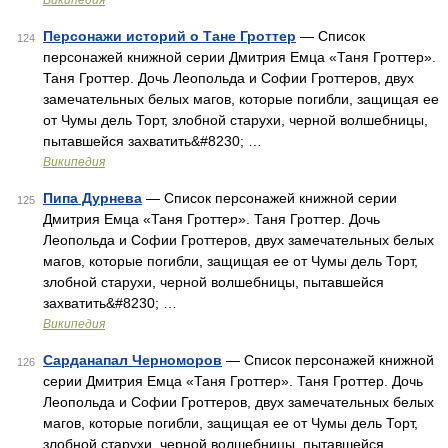
Википедия
Персонажи историй о Тане Гроттер
— Список
124
персонажей книжной серии Дмитрия Емца «Таня Гроттер».
Таня Гроттер. Дочь Леопольда и Софии Гроттеров, двух
замечательных белых магов, которые погибли, защищая ее
от Чумы дель Торт, злобной старухи, черной волшебницы,
пытавшейся захватить&#8230; …
Википедия
Пипа Дурнева
— Список персонажей книжной серии
125
Дмитрия Емца «Таня Гроттер». Таня Гроттер. Дочь
Леопольда и Софии Гроттеров, двух замечательных белых
магов, которые погибли, защищая ее от Чумы дель Торт,
злобной старухи, черной волшебницы, пытавшейся
захватить&#8230; …
Википедия
Сарданапал Черноморов
— Список персонажей книжной
126
серии Дмитрия Емца «Таня Гроттер». Таня Гроттер. Дочь
Леопольда и Софии Гроттеров, двух замечательных белых
магов, которые погибли, защищая ее от Чумы дель Торт,
злобной старухи, черной волшебницы, пытавшейся