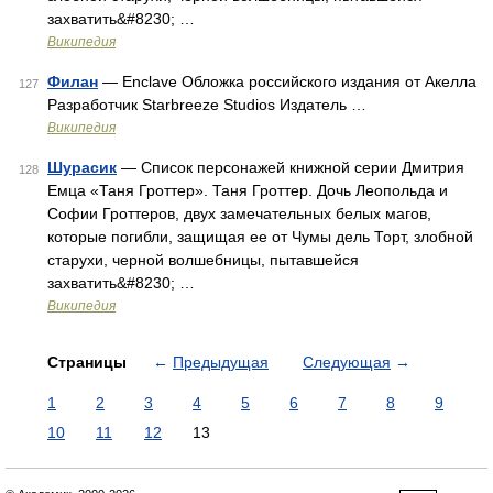
захватить&#8230; …
Википедия
Филан
— Enclave Обложка российского издания от Акелла
127
Разработчик Starbreeze Studios Издатель …
Википедия
Шурасик
— Список персонажей книжной серии Дмитрия
128
Емца «Таня Гроттер». Таня Гроттер. Дочь Леопольда и
Софии Гроттеров, двух замечательных белых магов,
которые погибли, защищая ее от Чумы дель Торт, злобной
старухи, черной волшебницы, пытавшейся
захватить&#8230; …
Википедия
Страницы
←
Предыдущая
Следующая
→
1
2
3
4
5
6
7
8
9
10
11
12
13