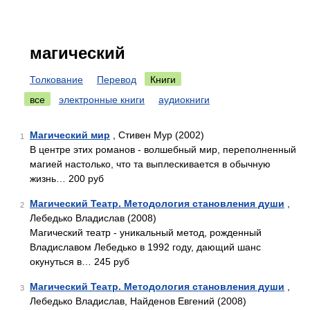
магический
Толкование
Перевод
Книги
все
электронные книги
аудиокниги
Магический мир
, Стивен Мур (2002)
1
В центре этих романов - волшебный мир, переполненный
магией настолько, что та выплескивается в обычную
жизнь… 200 руб
Магический Театр. Методология становления души
,
2
Лебедько Владислав (2008)
Магический театр - уникальный метод, рожденный
Владиславом Лебедько в 1992 году, дающий шанс
окунуться в… 245 руб
Магический Театр. Методология становления души
,
3
Лебедько Владислав, Найденов Евгений (2008)