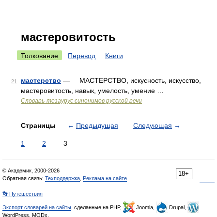
мастеровитость
Толкование
Перевод
Книги
мастерство
— МАСТЕРСТВО, искусность, искусство,
21
мастеровитость, навык, умелость, умение …
Словарь-тезаурус синонимов русской речи
Страницы
←
Предыдущая
Следующая
→
1
2
3
© Академик, 2000-2026
18+
Обратная связь:
Техподдержка
,
Реклама на сайте
👣 Путешествия
Экспорт словарей на сайты
, сделанные на PHP,
Joomla,
Drupal,
WordPress, MODx.