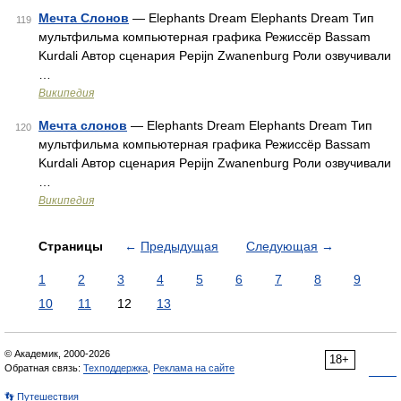
Мечта Слонов
— Elephants Dream Elephants Dream Тип
119
мультфильма компьютерная графика Режиссёр Bassam
Kurdali Автор сценария Pepijn Zwanenburg Роли озвучивали
…
Википедия
Мечта слонов
— Elephants Dream Elephants Dream Тип
120
мультфильма компьютерная графика Режиссёр Bassam
Kurdali Автор сценария Pepijn Zwanenburg Роли озвучивали
…
Википедия
Страницы
←
Предыдущая
Следующая
→
1
2
3
4
5
6
7
8
9
10
11
12
13
© Академик, 2000-2026
18+
Обратная связь:
Техподдержка
,
Реклама на сайте
👣 Путешествия