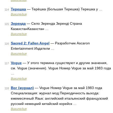
Википедия
Терешка
— Терёшка (Большая Терешка) Терешка у …
114
Википедия
Зеренда
— Село Зеренда Зеренді Страна
115
КазахстанКазахстан …
Википедия
Sacred 2: Fallen Angel
— Разработчик Ascaron
116
Entertainment Издатели …
Википедия
Vogue
— У этого термина существуют и другие значения,
117
см. Vogue (значения). Vogue Номер Vogue за май 1983 года
…
Википедия
Вог (журнал)
— Vogue Номер Vogue за май 1983 года
118
Специализация: журнал мод Периодичность выхода:
ежемесячный Язык: английский итальянский французский
русский немецкий китайский корейск …
Википедия