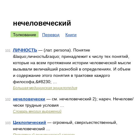
нечеловеческий
Толкование
Перевод
Книги
ЛИЧНОСТЬ
— (лат. persona). Понятие
101
&laquo;личность&raquo; принадлежит к числу тех понятий,
которые на всем протяжении истории человеческой мысли
вызывали величайший разнобой в определениях. И объем
и содержание этого понятия в трактовке каждого
философа,&#8230; …
Большая медицинская энциклопедия
нечеловечески
— см. нечеловеческий 2); нареч. Нечелове/
102
чески трудные условия …
Словарь многих выражений
Циклопический
— огромный, сверхъестественный,
103
нечеловеческий …