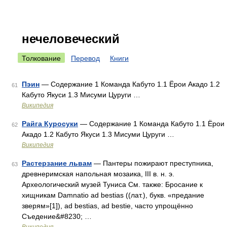
нечеловеческий
Толкование
Перевод
Книги
Пэин
— Содержание 1 Команда Кабуто 1.1 Ёрои Акадо 1.2
61
Кабуто Якуси 1.3 Мисуми Цуруги …
Википедия
Райга Куросуки
— Содержание 1 Команда Кабуто 1.1 Ёрои
62
Акадо 1.2 Кабуто Якуси 1.3 Мисуми Цуруги …
Википедия
Растерзание львам
— Пантеры пожирают преступника,
63
древнеримская напольная мозаика, III в. н. э.
Археологический музей Туниса См. также: Бросание к
хищникам Damnatio ad bestias ((лат.), букв. «предание
зверям»[1]), ad bestias, ad bestie, часто упрощённо
Съедение&#8230; …