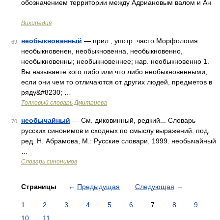
обозначением территории между Адриановым валом и Ан
…
Википедия
необыкновенный
— прил., употр. часто Морфология:
69
необыкновенен, необыкновенна, необыкновенно,
необыкновенны; необыкновеннее; нар. необыкновенно 1.
Вы называете кого либо или что либо необыкновенными,
если они чем то отличаются от других людей, предметов в
ряду&#8230; …
Толковый словарь Дмитриева
необычайный
— См. диковинный, редкий... Словарь
70
русских синонимов и сходных по смыслу выражений. под.
ред. Н. Абрамова, М.: Русские словари, 1999. необычайный
…
Словарь синонимов
Страницы
←
Предыдущая
Следующая
→
1
2
3
4
5
6
7
8
9
10
11