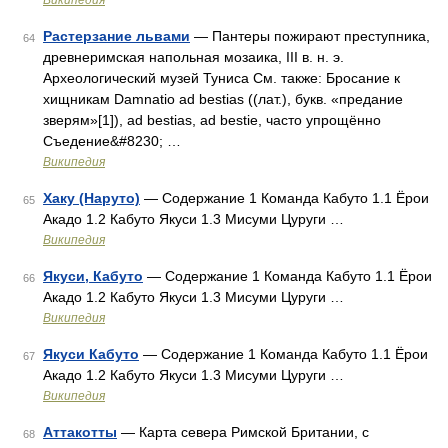
Википедия
Растерзание львами
— Пантеры пожирают преступника,
64
древнеримская напольная мозаика, III в. н. э.
Археологический музей Туниса См. также: Бросание к
хищникам Damnatio ad bestias ((лат.), букв. «предание
зверям»[1]), ad bestias, ad bestie, часто упрощённо
Съедение&#8230; …
Википедия
Хаку (Наруто)
— Содержание 1 Команда Кабуто 1.1 Ёрои
65
Акадо 1.2 Кабуто Якуси 1.3 Мисуми Цуруги …
Википедия
Якуси, Кабуто
— Содержание 1 Команда Кабуто 1.1 Ёрои
66
Акадо 1.2 Кабуто Якуси 1.3 Мисуми Цуруги …
Википедия
Якуси Кабуто
— Содержание 1 Команда Кабуто 1.1 Ёрои
67
Акадо 1.2 Кабуто Якуси 1.3 Мисуми Цуруги …
Википедия
Аттакотты
— Карта севера Римской Британии, с
68