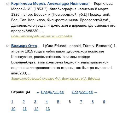
Корнилова-Мороз, Александра Ивановна
— Корнилова
59
Мороз А. И. [(1853 ?). Автобиография написана 8 марта
1926 г. в гор. Боровичи (Новгородской губ.).] Прадед мой,
Вас. Сав. Корнилов, был крестьянином Ярославской губ.,
Даниловского уезда, и долго жил в деревне, где сыновья его
провели&#8230; …
Большая биографическая энциклопедия
Бисмарк Отто
— I (Otto Eduard Leopold, Fürst v. Bismarck) 1
60
апреля 1815 года в небольшом дворянском поместье
Шенгаузене, расположенном в самом сердце
Бранденбурга, этой колыбели бедной и едва приметной
еще вначале прошлого века страны, так быстро выросшей
в&#8230; …
Энциклопедический словарь Ф.А. Брокгауза и И.А. Ефрона
Страницы
←
Предыдущая
Следующая
→
1
2
3
4
5
6
7
8
9
10
11
12
13