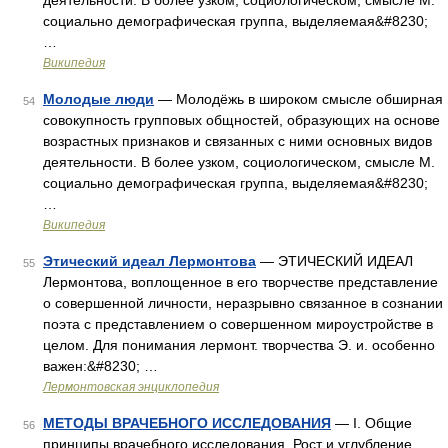
деятельности. В более узком, социологическом, смысле М.
социально демографическая группа, выделяемая&#8230;
…
Википедия
Молодые люди
— Молодёжь в широком смысле обширная
54
совокупность групповых общностей, образующих на основе
возрастных признаков и связанных с ними основных видов
деятельности. В более узком, социологическом, смысле М.
социально демографическая группа, выделяемая&#8230;
…
Википедия
Этический идеал Лермонтова
— ЭТИЧЕСКИЙ ИДЕАЛ
55
Лермонтова, воплощенное в его творчестве представление
о совершенной личности, неразрывно связанное в сознании
поэта с представлением о совершенном мироустройстве в
целом. Для понимания лермонт. творчества Э. и. особенно
важен:&#8230; …
Лермонтовская энциклопедия
МЕТОДЫ ВРАЧЕБНОГО ИССЛЕДОВАНИЯ
— І. Общие
56
принципы врачебного исследования. Рост и углубление