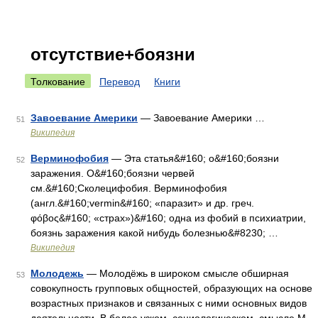
отсутствие+боязни
Толкование
Перевод
Книги
Завоевание Америки
— Завоевание Америки …
51
Википедия
Верминофобия
— Эта статья&#160; о&#160;боязни
52
заражения. О&#160;боязни червей
см.&#160;Сколецифобия. Верминофобия
(англ.&#160;vermin&#160; «паразит» и др. греч.
φόβος&#160; «страх»)&#160; одна из фобий в психиатрии,
боязнь заражения какой нибудь болезнью&#8230; …
Википедия
Молодежь
— Молодёжь в широком смысле обширная
53
совокупность групповых общностей, образующих на основе
возрастных признаков и связанных с ними основных видов