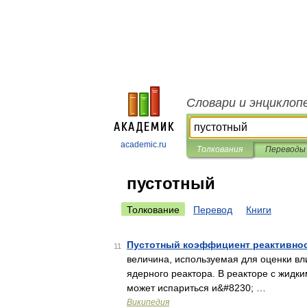
Словари и энциклоп
academic.ru
Толкования
Переводы
пустотный
Толкование
Перевод
Книги
Пустотный коэффициент реактивно
11
величина, используемая для оценки вл
ядерного реактора. В реакторе с жидк
может испариться и&#8230; …
Википедия