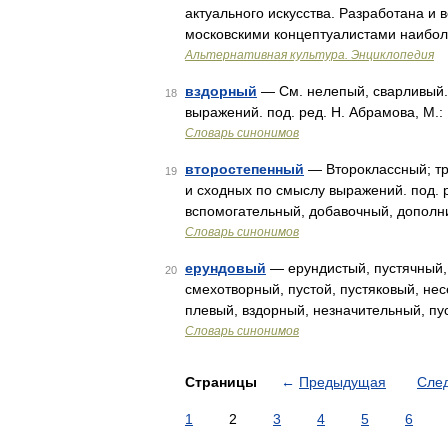
актуального искусства. Разработана и 
московскими концептуалистами наибо
Альтернативная культура. Энциклопедия
вздорный
— См. нелепый, сварливый..
18
выражений. под. ред. Н. Абрамова, М.:
Словарь синонимов
второстепенный
— Второклассный; тр
19
и сходных по смыслу выражений. под. р
вспомогательный, добавочный, дополн
Словарь синонимов
ерундовый
— ерундистый, пустячный,
20
смехотворный, пустой, пустяковый, не
плевый, вздорный, незначительный, пу
Словарь синонимов
Страницы
←
Предыдущая
Сле
1
2
3
4
5
6