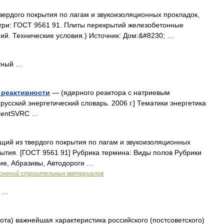
вердого покрытия по лагам и звукоизоляционных прокладок,
три: ГОСТ 9561 91. Плиты перекрытий железобетонные
ий. Технические условия.) Источник: Дом:&#8230; …
тный …
 реактивности
— (ядерного реактора с натриевым
русский энергетический словарь. 2006 г.] Тематики энергетика
icientSVRC …
щий из твердого покрытия по лагам и звукоизоляционных
ытия. [ГОСТ 9561 91] Рубрика термина: Виды полов Рубрики
ие, Абразивы, Автодороги …
яснений строительных материалов
й …
ота) важнейшая характеристика российского (постсоветского)