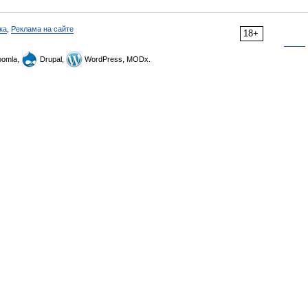
ка
,
Реклама на сайте
18+
omla,
Drupal,
WordPress, MODx.