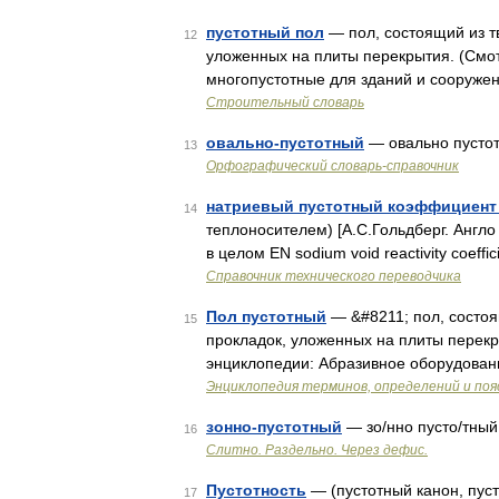
пустотный пол
— пол, состоящий из т
12
уложенных на плиты перекрытия. (Смо
многопустотные для зданий и сооружен
Строительный словарь
овально-пустотный
— овально пусто
13
Орфографический словарь-справочник
натриевый пустотный коэффициент
14
теплоносителем) [А.С.Гольдберг. Англо 
в целом EN sodium void reactivity coeff
Справочник технического переводчика
Пол пустотный
— &#8211; пол, состоя
15
прокладок, уложенных на плиты перекр
энциклопедии: Абразивное оборудован
Энциклопедия терминов, определений и по
зонно-пустотный
— зо/нно пусто/тны
16
Слитно. Раздельно. Через дефис.
Пустотность
— (пустотный канон, пуст
17