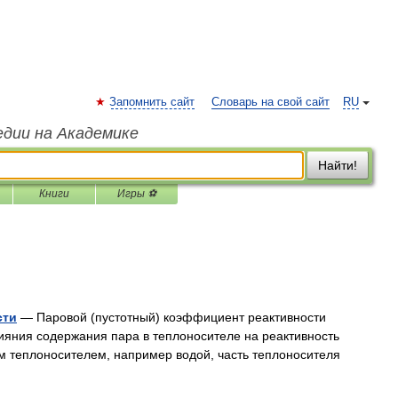
Запомнить сайт
Словарь на свой сайт
RU
едии на Академике
Найти!
Книги
Игры ⚽
сти
— Паровой (пустотный) коэффициент реактивности
ияния содержания пара в теплоносителе на реактивность
им теплоносителем, например водой, часть теплоносителя