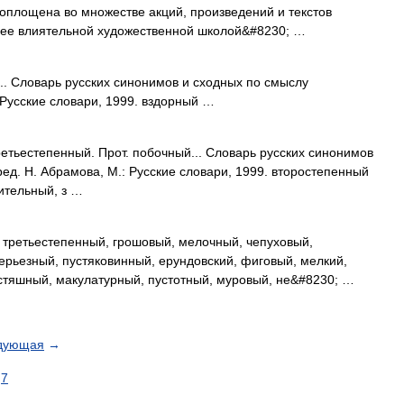
воплощена во множестве акций, произведений и текстов
лее влиятельной художественной школой&#8230; …
. Словарь русских синонимов и сходных по смыслу
 Русские словари, 1999. вздорный …
етьестепенный. Прот. побочный... Словарь русских синонимов
ед. Н. Абрамова, М.: Русские словари, 1999. второстепенный
ительный, з …
 третьестепенный, грошовый, мелочный, чепуховый,
серьезный, пустяковинный, ерундовский, фиговый, мелкий,
стяшный, макулатурный, пустотный, муровый, не&#8230; …
дующая
→
7