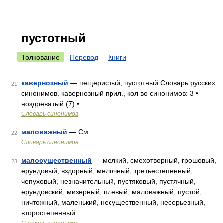
пустотный
Толкование
Перевод
Книги
кавернозный
— пещеристый, пустотный Словарь русских
21
синонимов. кавернозный прил., кол во синонимов: 3 •
ноздреватый (7) • …
Словарь синонимов
маловажный
— См …
22
Словарь синонимов
малосущественный
— мелкий, смехотворный, грошовый,
23
ерундовый, вздорный, мелочный, третьестепенный,
чепуховый, незначительный, пустяковый, пустячный,
ерундовский, мизерный, плевый, маловажный, пустой,
ничтожный, маленький, несущественный, несерьезный,
второстепенный …