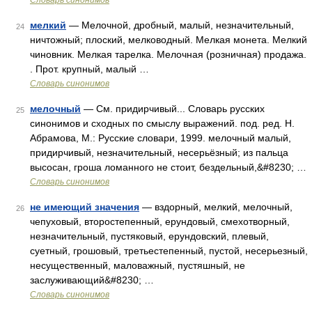
Словарь синонимов
мелкий
— Мелочной, дробный, малый, незначительный,
24
ничтожный; плоский, мелководный. Мелкая монета. Мелкий
чиновник. Мелкая тарелка. Мелочная (розничная) продажа.
. Прот. крупный, малый …
Словарь синонимов
мелочный
— См. придирчивый... Словарь русских
25
синонимов и сходных по смыслу выражений. под. ред. Н.
Абрамова, М.: Русские словари, 1999. мелочный малый,
придирчивый, незначительный, несерьёзный; из пальца
высосан, гроша ломанного не стоит, бездельный,&#8230; …
Словарь синонимов
не имеющий значения
— вздорный, мелкий, мелочный,
26
чепуховый, второстепенный, ерундовый, смехотворный,
незначительный, пустяковый, ерундовский, плевый,
суетный, грошовый, третьестепенный, пустой, несерьезный,
несущественный, маловажный, пустяшный, не
заслуживающий&#8230; …
Словарь синонимов