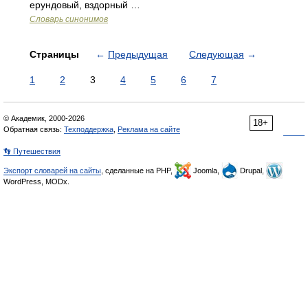
ерундовый, вздорный …
Словарь синонимов
Страницы
←
Предыдущая
Следующая
→
1
2
3
4
5
6
7
© Академик, 2000-2026
18+
Обратная связь:
Техподдержка
,
Реклама на сайте
👣 Путешествия
Экспорт словарей на сайты
, сделанные на PHP,
Joomla,
Drupal,
WordPress, MODx.