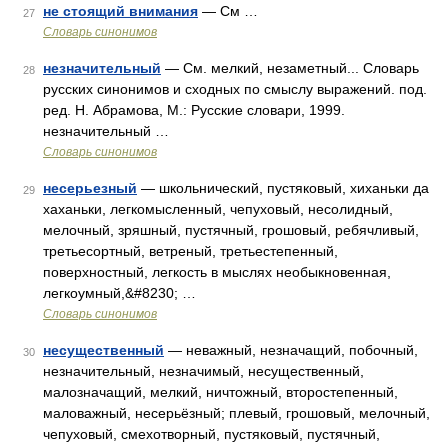
не стоящий внимания
— См …
27
Словарь синонимов
незначительный
— См. мелкий, незаметный... Словарь
28
русских синонимов и сходных по смыслу выражений. под.
ред. Н. Абрамова, М.: Русские словари, 1999.
незначительный …
Словарь синонимов
несерьезный
— школьнический, пустяковый, хиханьки да
29
хаханьки, легкомысленный, чепуховый, несолидный,
мелочный, зряшный, пустячный, грошовый, ребячливый,
третьесортный, ветреный, третьестепенный,
поверхностный, легкость в мыслях необыкновенная,
легкоумный,&#8230; …
Словарь синонимов
несущественный
— неважный, незначащий, побочный,
30
незначительный, незначимый, несущественный,
малозначащий, мелкий, ничтожный, второстепенный,
маловажный, несерьёзный; плевый, грошовый, мелочный,
чепуховый, смехотворный, пустяковый, пустячный,