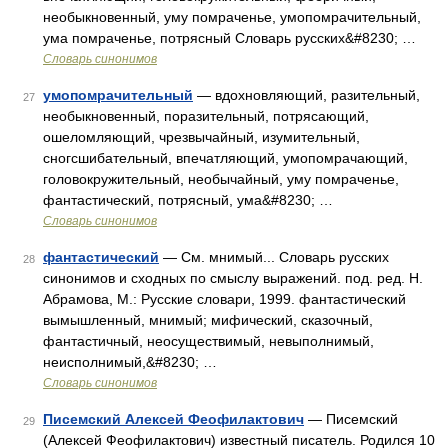
необыкновенный, уму помраченье, умопомрачительный,
ума помраченье, потрясный Словарь русских&#8230; …
Словарь синонимов
умопомрачительный
— вдохновляющий, разительный,
27
необыкновенный, поразительный, потрясающий,
ошеломляющий, чрезвычайный, изумительный,
сногсшибательный, впечатляющий, умопомрачающий,
головокружительный, необычайный, уму помраченье,
фантастический, потрясный, ума&#8230; …
Словарь синонимов
фантастический
— См. мнимый... Словарь русских
28
синонимов и сходных по смыслу выражений. под. ред. Н.
Абрамова, М.: Русские словари, 1999. фантастический
вымышленный, мнимый; мифический, сказочный,
фантастичный, неосуществимый, невыполнимый,
неисполнимый,&#8230; …
Словарь синонимов
Писемский Алексей Феофилактович
— Писемский
29
(Алексей Феофилактович) известный писатель. Родился 10