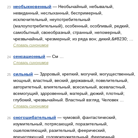
необыкновенный
— Необычайный, небывалый,
23
невиданный, неслыханный, беспримерный,
исключительный, неупотребительный
(малоупотребительный), особенный, особливый, редкий,
самобытный, своеобразный, странный, непомерный,
чрезвычайный, чрезмерный; из ряда вон; дикий,&#8230; …
Словарь синонимов
сенсационный
— См …
24
Словарь синонимов
сильный
— Здоровый, крепкий, могучий, могущественный,
25
мощный, властный, веский, державный, повелительный,
авторитетный, влиятельный, всесильный, всевластный,
всемогущий, здоровенный, матерый, дюжий, плотный;
глубокий, чрезвычайный. Властный взгляд. Человек …
Словарь синонимов
сногсшибательный
— чумовой, фантастический,
26
изумительный, потрясающий, поразительный,
ошеломляющий, разительный, феерический,
впечатляющий, головокружительный, фееричный,