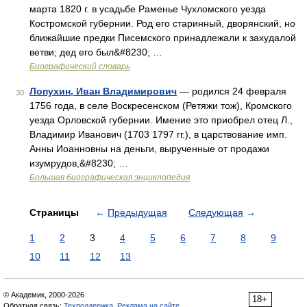
марта 1820 г. в усадьбе Раменье Чухломского уезда
Костромской губернии. Род его старинный, дворянский, но
ближайшие предки Писемского принадлежали к захудалой
ветви; дед его был&#8230; …
Биографический словарь
Лопухин, Иван Владимирович
— родился 24 февраля
30
1756 года, в селе Воскресенском (Ретяжи тож), Кромского
уезда Орловской губернии. Имение это приобрел отец Л.,
Владимир Иванович (1703 1797 гг.), в царствование имп.
Анны Иоанновны на деньги, вырученные от продажи
изумрудов,&#8230; …
Большая биографическая энциклопедия
Страницы
←
Предыдущая
Следующая
→
1
2
3
4
5
6
7
8
9
10
11
12
13
© Академик, 2000-2026
18+
Обратная связь:
Техподдержка
,
Реклама на сайте