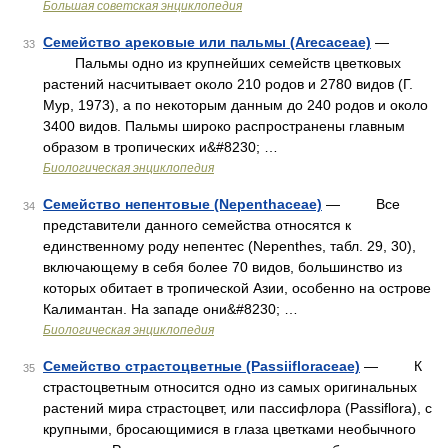
Большая советская энциклопедия
Семейство арековые или пальмы (Arecaceae)
—
33
Пальмы одно из крупнейших семейств цветковых
растений насчитывает около 210 родов и 2780 видов (Г.
Мур, 1973), а по некоторым данным до 240 родов и около
3400 видов. Пальмы широко распространены главным
образом в тропических и&#8230; …
Биологическая энциклопедия
Семейство непентовые (Nepenthaceae)
— Все
34
представители данного семейства относятся к
единственному роду непентес (Nepenthes, табл. 29, 30),
включающему в себя более 70 видов, большинство из
которых обитает в тропической Азии, особенно на острове
Калимантан. На западе они&#8230; …
Биологическая энциклопедия
Семейство страстоцветные (Passiifloraceae)
— К
35
страстоцветным относится одно из самых оригинальных
растений мира страстоцвет, или пассифлора (Passiflora), с
крупными, бросающимися в глаза цветками необычного