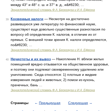
между 43° и 48° с. ш. и 37° в. д., и&#8230; …
Энциклопедический словарь Ф.А. Брокгауза и И.А. Ефрона
Косвенные налоги
— Несмотря на достаточно
39
развившуюся уже литературу по финансовой науке,
существуют еще довольно существенные разногласия по
вопросу об определении К. налогов, в отличие их от
прямых. С внешней точки зрения К. налоги определяются,
по&#8230; …
Энциклопедический словарь Ф.А. Брокгауза и И.А. Ефрона
Нечистоты и их вывоз
— Накопление Н. вблизи жилых
40
помещений вредно отзывается на общественном здоровье,
и поэтому они подлежат своевременному удалению или
уничтожению. Сюда относятся: 1) плотные и жидкие
извержения людей и животных; 2) помои из кухонь,
прачечных, бань …
Энциклопедический словарь Ф.А. Брокгауза и И.А. Ефрона
Страницы
←
Предыдущая
Следующая
→