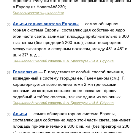
строения. Рисунки этого растения впервые были привезены
в Европу из Нового&#8230; …
Биологическая энциклопедия
Альпы горная система Европы
— самая обширная
36
горная система Европы, составляющая собственно ядро
этой части света, занимает площадь приблизительно в 300
тыс. кв. км (без предгорий 200 тыс.), лежит посередине
между экватором и северным полюсом, между 43° и 48° с.
ш. и 37° в. д …
Энциклопедический словарь Ф.А. Брокгауза и И.А. Ефрона
Гомеопатия
— Г. представляет особый способ лечения,
37
возведенный в систему творцом ее, Ганеманном (см.). Г.
характеризуется всего полнее теми 2 мя греческими
словами, из которых составлено ее название: όμοιον
οодобный и πάθος αолезнь, так как одним из основных …
Энциклопедический словарь Ф.А. Брокгауза и И.А. Ефрона
Альпы
— самая обширная горная система Европы,
38
составляющая собственно ядро этой части света, занимает
площадь приблизительно в 300 т. кв. км (без предгорий 200
т.), лежит посередине между экватором и сев. полюсом,