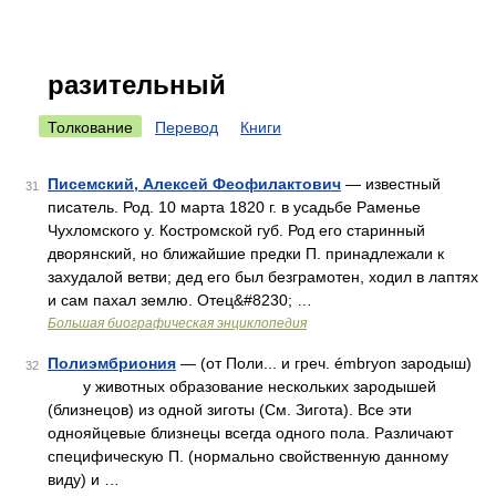
разительный
Толкование
Перевод
Книги
Писемский, Алексей Феофилактович
— известный
31
писатель. Род. 10 марта 1820 г. в усадьбе Раменье
Чухломского у. Костромской губ. Род его старинный
дворянский, но ближайшие предки П. принадлежали к
захудалой ветви; дед его был безграмотен, ходил в лаптях
и сам пахал землю. Отец&#8230; …
Большая биографическая энциклопедия
Полиэмбриония
— (от Поли... и греч. émbryon зародыш)
32
у животных образование нескольких зародышей
(близнецов) из одной зиготы (См. Зигота). Все эти
однояйцевые близнецы всегда одного пола. Различают
специфическую П. (нормально свойственную данному
виду) и …