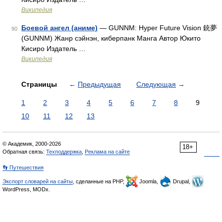
Википедия
Боевой ангел (аниме)
— GUNNM: Hyper Future Vision 銃夢
90
(GUNNM) Жанр сэйнэн, киберпанк Манга Автор Юкито
Кисиро Издатель …
Википедия
Страницы
←
Предыдущая
Следующая
→
1
2
3
4
5
6
7
8
9
10
11
12
13
© Академик, 2000-2026
18+
Обратная связь:
Техподдержка
,
Реклама на сайте
👣 Путешествия
Экспорт словарей на сайты
, сделанные на PHP,
Joomla,
Drupal,
WordPress, MODx.