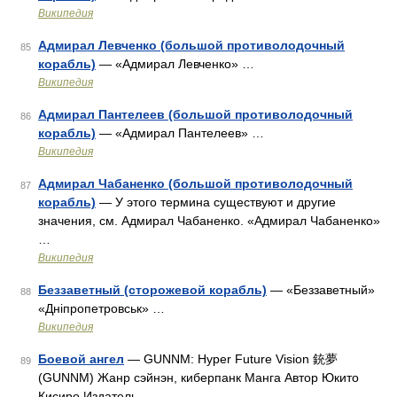
Википедия
Адмирал Левченко (большой противолодочный
85
корабль)
— «Адмирал Левченко» …
Википедия
Адмирал Пантелеев (большой противолодочный
86
корабль)
— «Адмирал Пантелеев» …
Википедия
Адмирал Чабаненко (большой противолодочный
87
корабль)
— У этого термина существуют и другие
значения, см. Адмирал Чабаненко. «Адмирал Чабаненко»
…
Википедия
Беззаветный (сторожевой корабль)
— «Беззаветный»
88
«Дніпропетровськ» …
Википедия
Боевой ангел
— GUNNM: Hyper Future Vision 銃夢
89
(GUNNM) Жанр сэйнэн, киберпанк Манга Автор Юкито
Кисиро Издатель …