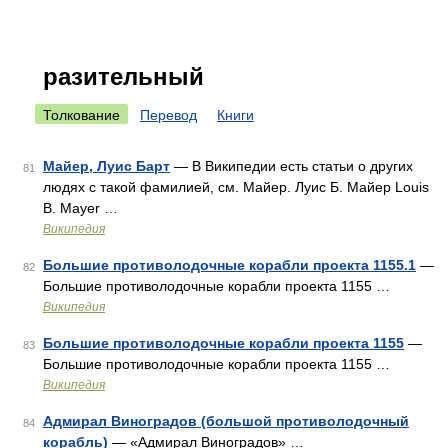
разительный
Толкование
Перевод
Книги
Майер, Луис Барт
— В Википедии есть статьи о других
81
людях с такой фамилией, см. Майер. Луис Б. Майер Louis
B. Mayer …
Википедия
Большие противолодочные корабли проекта 1155.1
—
82
Большие противолодочные корабли проекта 1155 …
Википедия
Большие противолодочные корабли проекта 1155
—
83
Большие противолодочные корабли проекта 1155 …
Википедия
Адмирал Виноградов (большой противолодочный
84
корабль)
— «Адмирал Виноградов» …