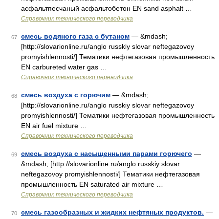
асфальтпесчаный асфальтобетон EN sand asphalt …
Справочник технического переводчика
смесь водяного газа с бутаном
— &mdash;
67
[http://slovarionline.ru/anglo russkiy slovar neftegazovoy
promyishlennosti/] Тематики нефтегазовая промышленность
EN carbureted water gas …
Справочник технического переводчика
смесь воздуха с горючим
— &mdash;
68
[http://slovarionline.ru/anglo russkiy slovar neftegazovoy
promyishlennosti/] Тематики нефтегазовая промышленность
EN air fuel mixture …
Справочник технического переводчика
смесь воздуха с насыщенными парами горючего
—
69
&mdash; [http://slovarionline.ru/anglo russkiy slovar
neftegazovoy promyishlennosti/] Тематики нефтегазовая
промышленность EN saturated air mixture …
Справочник технического переводчика
смесь газообразных и жидких нефтяных продуктов.
—
70