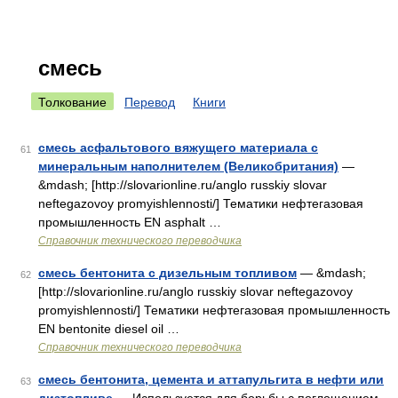
смесь
Толкование
Перевод
Книги
смесь асфальтового вяжущего материала с
61
минеральным наполнителем (Великобритания)
—
&mdash; [http://slovarionline.ru/anglo russkiy slovar
neftegazovoy promyishlennosti/] Тематики нефтегазовая
промышленность EN asphalt …
Справочник технического переводчика
смесь бентонита с дизельным топливом
— &mdash;
62
[http://slovarionline.ru/anglo russkiy slovar neftegazovoy
promyishlennosti/] Тематики нефтегазовая промышленность
EN bentonite diesel oil …
Справочник технического переводчика
смесь бентонита, цемента и аттапульгита в нефти или
63