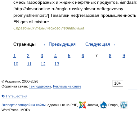
смесь газообразных и жидких нефтяных продуктов. &mdash;
[http://slovarionline.ru/anglo russkiy slovar neftegazovoy
promyishlennosti/] Тематики нефтегазовая промышленность
EN gas oil mixture …
Справочник технического переводчика
Страницы
←
Предыдущая
Следующая
→
1
2
3
4
5
6
7
8
9
10
11
12
13
© Академик, 2000-2026
18+
Обратная связь:
Техподдержка
,
Реклама на сайте
👣 Путешествия
Экспорт словарей на сайты
, сделанные на PHP,
Joomla,
Drupal,
WordPress, MODx.