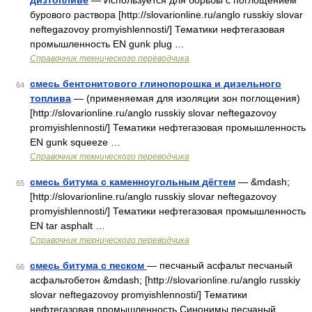
дизтопливе
— Используется для борьбы с поглощением
бурового раствора [http://slovarionline.ru/anglo russkiy slovar
neftegazovoy promyishlennosti/] Тематики нефтегазовая
промышленность EN gunk plug …
Справочник технического переводчика
смесь бентонитового глинопорошка и дизельного
64
топлива
— (применяемая для изоляции зон поглощения)
[http://slovarionline.ru/anglo russkiy slovar neftegazovoy
promyishlennosti/] Тематики нефтегазовая промышленность
EN gunk squeeze …
Справочник технического переводчика
смесь битума с каменноугольным дёгтем
— &mdash;
65
[http://slovarionline.ru/anglo russkiy slovar neftegazovoy
promyishlennosti/] Тематики нефтегазовая промышленность
EN tar asphalt …
Справочник технического переводчика
смесь битума с песком
— песчаный асфальт песчаный
66
асфальтобетон &mdash; [http://slovarionline.ru/anglo russkiy
slovar neftegazovoy promyishlennosti/] Тематики
нефтегазовая промышленность Синонимы песчаный