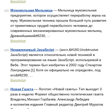
Википедия
Мукомольная Мельница
— Мельница мукомольная
123
предприятие, которое осуществляет переработку зерна на
муку. Мукомольная техника прошла большой путь развития
от примитивных орудий первобытного человека до
современных механизированных мукомольных мельниц.
Древнейшими&#8230; …
Википедия
Ненавязчивый JavaScript
— (англ.&#160;Unobtrusive
124
JavaScript) является относительно новой техникой в
программировании на языке JavaScript, используемой в
Вебе. Этот термин был изобретен в 2002 году Стюартом
Лэнгриджем.[1] Хотя он официально не определён, под
его&#8230; …
Википедия
Новая Газета
— Логотип «Новой газеты» Tип выходит 3
125
раза в неделю Формат общественно политическая газета
Владелец Михаил Горбачёв, Александр Лебедев
и коллектив издания Главный редактор Дмитрий Муратов