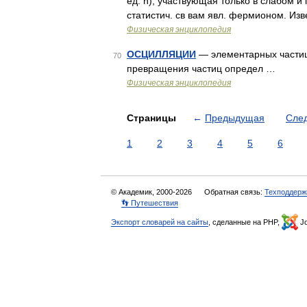
ед. ћ), участвующая только в слабом и 
статистич. св вам явл. фермионом. Изв
Физическая энциклопедия
ОСЦИЛЛЯЦИИ
— элементарных частиц
70
превращения частиц определ …
Физическая энциклопедия
Страницы
←
Предыдущая
Сле
1
2
3
4
5
6
© Академик, 2000-2026
Обратная связь:
Техподдерж
👣 Путешествия
Экспорт словарей на сайты
, сделанные на PHP,
Jo