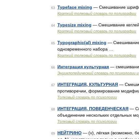
Typeface mixing
— Смешивание шрифт
63
Краткий толковый словарь по полиграфии
Typesize mixing
— Смешивание кеглей
64
Краткий толковый словарь по полиграфии
Typographic(al) mixing
— Смешивание 
65
одновременного набора …
Краткий толковый словарь по полиграфии
Интеграция культурная
— смешивание
66
Энциклопедический словарь по психологии и
ИНТЕГРАЦИЯ, КУЛЬТУРНАЯ
— Смешива
67
противоречии, формирование модифиц
Толковый словарь по психологии
ИНТЕГРАЦИЯ, ПОВЕДЕНЧЕСКАЯ
— См
68
объединение нескольких отдельных м
Толковый словарь по психологии
НЕЙТРИНО
— (v), лёгкая (возможно, б
69