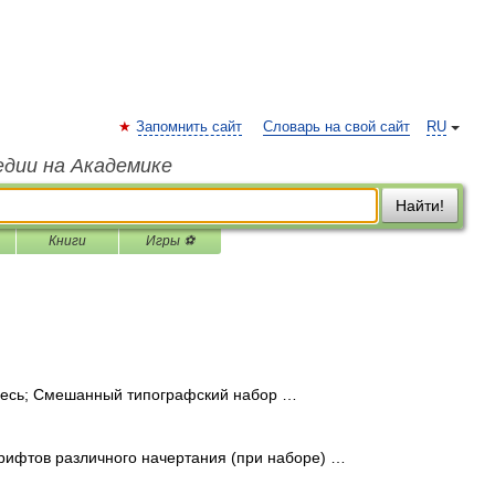
Запомнить сайт
Словарь на свой сайт
RU
едии на Академике
Найти!
Книги
Игры ⚽
есь; Смешанный типографский набор …
фтов различного начертания (при наборе) …