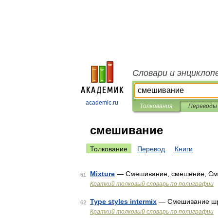
Словари и энциклоп
academic.ru
Толкования
Переводы
смешивание
Толкование
Перевод
Книги
Mixture
— Смешивание, смешение; См
61
Краткий толковый словарь по полиграфии
Type styles intermix
— Смешивание шри
62
Краткий толковый словарь по полиграфии