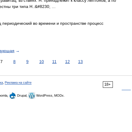
гравитац. вз ствиях. Н. принадлежит к классу лептонов, а по
естны три типа Н.:&#8230; …
 периодический во времени и пространстве процесс
дующая
→
7
8
9
10
11
12
13
ка
,
Реклама на сайте
18+
omla,
Drupal,
WordPress, MODx.