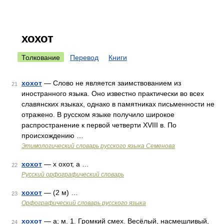
хохот
Толкование
Перевод
Книги
хохот
— Слово не является заимствованием из
21
иностранного языка. Оно известно практически во всех
славянских языках, однако в памятниках письменности не
отражено. В русском языке получило широкое
распространение к первой четверти XVIII в. По
происхождению …
Этимологический словарь русского языка Семенова
хохот
— х охот, а …
22
Русский орфографический словарь
хохот
— (2 м) …
23
Орфографический словарь русского языка
хохот
— а; м. 1. Громкий смех. Весёлый, насмешливый,
24