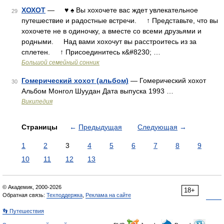
ХОХОТ
— ♥ ♠ Вы хохочете вас ждет увлекательное
29
путешествие и радостные встречи. ↑ Представьте, что вы
хохочете не в одиночку, а вместе со всеми друзьями и
родными. Над вами хохочут вы расстроитесь из за
сплетен. ↑ Присоединитесь к&#8230; …
Большой семейный сонник
Гомерический хохот (альбом)
— Гомерический хохот
30
Альбом Монгол Шуудан Дата выпуска 1993 …
Википедия
Страницы
←
Предыдущая
Следующая
→
1
2
3
4
5
6
7
8
9
10
11
12
13
© Академик, 2000-2026
18+
Обратная связь:
Техподдержка
,
Реклама на сайте
👣 Путешествия