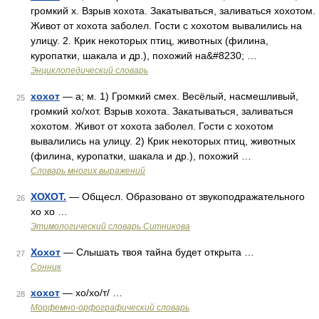
громкий х. Взрыв хохота. Закатываться, заливаться хохотом.
Живот от хохота заболел. Гости с хохотом вывалились на
улицу. 2. Крик некоторых птиц, животных (филина,
куропатки, шакала и др.), похожий на&#8230; …
Энциклопедический словарь
хохот
— а; м. 1) Громкий смех. Весёлый, насмешливый,
25
громкий хо/хот. Взрыв хохота. Закатываться, заливаться
хохотом. Живот от хохота заболел. Гости с хохотом
вывалились на улицу. 2) Крик некоторых птиц, животных
(филина, куропатки, шакала и др.), похожий …
Словарь многих выражений
ХОХОТ.
— Общесл. Образовано от звукоподражательного
26
хо хо …
Этимологический словарь Ситникова
Хохот
— Слышать твоя тайна будет открыта …
27
Сонник
хохот
— хо/хо/т/ …
28
Морфемно-орфографический словарь