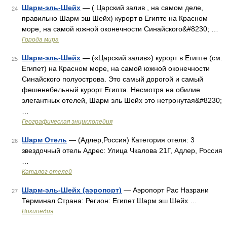
Шарм-эль-Шейх
— ( Царский залив , на самом деле,
24
правильно Шарм эш Шейх) курорт в Египте на Красном
море, на самой южной оконечности Синайского&#8230; …
Города мира
Шарм-эль-Шейх
— («Царский залив») курорт в Египте (см.
25
Египет) на Красном море, на самой южной оконечности
Синайского полуострова. Это самый дорогой и самый
фешенебельный курорт Египта. Несмотря на обилие
элегантных отелей, Шарм эль Шейх это нетронутая&#8230;
…
Географическая энциклопедия
Шарм Отель
— (Адлер,Россия) Категория отеля: 3
26
звездочный отель Адрес: Улица Чкалова 21Г, Адлер, Россия
…
Каталог отелей
Шарм-эль-Шейх (аэропорт)
— Аэропорт Рас Назрани
27
Терминал Страна: Регион: Египет Шарм эш Шейх …
Википедия