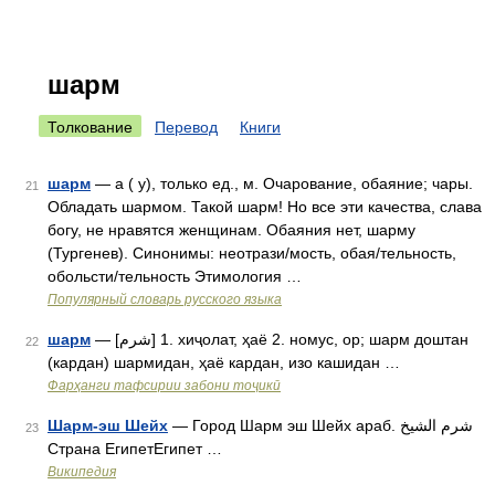
шарм
Толкование
Перевод
Книги
шарм
— а ( у), только ед., м. Очарование, обаяние; чары.
21
Обладать шармом. Такой шарм! Но все эти качества, слава
богу, не нравятся женщинам. Обаяния нет, шарму
(Тургенев). Синонимы: неотрази/мость, обая/тельность,
обольсти/тельность Этимология …
Популярный словарь русского языка
шарм
— [شرم] 1. хиҷолат, ҳаё 2. номус, ор; шарм доштан
22
(кардан) шармидан, ҳаё кардан, изо кашидан …
Фарҳанги тафсирии забони тоҷикӣ
Шарм-эш Шейх
— Город Шарм эш Шейх араб. شرم الشيخ‎‎
23
Страна ЕгипетЕгипет …
Википедия