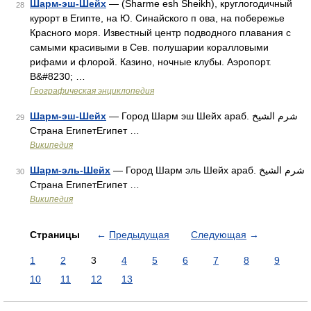
Шарм-эш-Шейх
— (Sharme esh Sheikh), круглогодичный
28
курорт в Египте, на Ю. Синайского п ова, на побережье
Красного моря. Известный центр подводного плавания с
самыми красивыми в Сев. полушарии коралловыми
рифами и флорой. Казино, ночные клубы. Аэропорт.
В&#8230; …
Географическая энциклопедия
Шарм-эш-Шейх
— Город Шарм эш Шейх араб. شرم الشيخ‎‎
29
Страна ЕгипетЕгипет …
Википедия
Шарм-эль-Шейх
— Город Шарм эль Шейх араб. شرم الشيخ‎‎
30
Страна ЕгипетЕгипет …
Википедия
Страницы
←
Предыдущая
Следующая
→
1
2
3
4
5
6
7
8
9
10
11
12
13