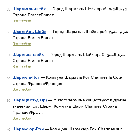
Шарм-эль-шейх
— Город Шарм эль Шейх араб. شرم الشيخ‎‎
35
Страна ЕгипетЕгипет …
Википедия
Шарм Аль Шэйх
— Город Шарм эль Шейх араб. شرم الشيخ‎‎
36
Страна ЕгипетЕгипет …
Википедия
Шарм аш-шейх
— Город Шарм эль Шейх араб. شرم الشيخ‎‎
37
Страна ЕгипетЕгипет …
Википедия
Шарм-ла-Кот
— Коммуна Шарм ла Кот Charmes la Côte
38
Страна ФранцияФранция …
Википедия
Шарм (Кот-д’Ор)
— У этого термина существуют и другие
39
значения, см. Шарм. Коммуна Шарм Charmes Страна
ФранцияФра …
Википедия
Шарм-сюр-Рон
— Коммуна Шарм сюр Рон Charmes sur
40