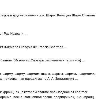
твуют и другие значения, см. Шарм. Коммуна Шарм Charmes
т Рас Назрани …
160;Marie François dit Francis Charmes …
 обаяние. (Источник: Словарь сексуальных терминов) …
, шарму, шарму, шармам, шарм, шармы, шармом, шармами,
ентуированная парадигма по А. А. Зализняку») …
 из франц. яз., в котором charme производное от charmer
ворение, песня; волшебная песня, прорицание»). Ср. франц.