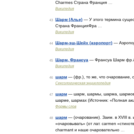
Charmes Страна Франция …
Википедия
Шарм (Алье)
— У этого термина сущес
43
Страна ФранцияФра …
Википедия
Шарм-эш-Шейх (аэропорт)
— Аэропор
44
Википедия
Шарм, Франсуа
— Франсуа Шарм фр.&#
45
Википедия
шарм
— (фр.), то же, что очарование,
46
Сексологическая энциклопедия
шарм
— шарм, шармы, шарма, шармов
47
шарме, шармах (Источник: «Полная акц
Формы слов
шарм
— (очарование). Заим. в XVIII в.
48
«очаровывать» (от лат. carmen «стихот
charmant и наше очаровательно …