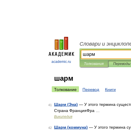
Словари и энциклоп
academic.ru
Толкования
Переводы
шарм
Толкование
Перевод
Книги
Шарм (Эна)
— У этого термина сущест
41
Страна ФранцияФра …
Википедия
Шарм (коммуна)
— У этого термина су
42