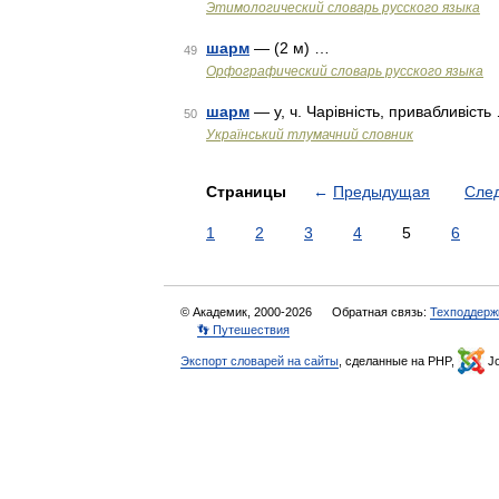
Этимологический словарь русского языка
шарм
— (2 м) …
49
Орфографический словарь русского языка
шарм
— у, ч. Чарівність, привабливість
50
Український тлумачний словник
Страницы
←
Предыдущая
Сле
1
2
3
4
5
6
© Академик, 2000-2026
Обратная связь:
Техподдерж
👣 Путешествия
Экспорт словарей на сайты
, сделанные на PHP,
Jo