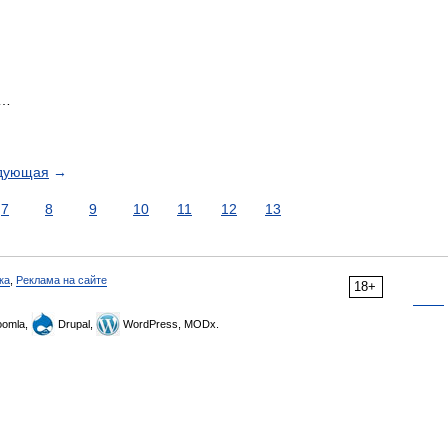
 …
дующая
→
7
8
9
10
11
12
13
ка
,
Реклама на сайте
18+
omla,
Drupal,
WordPress, MODx.