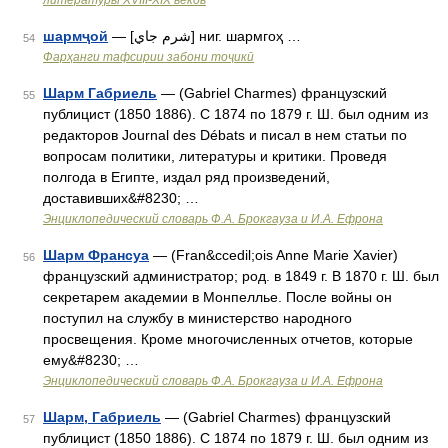
литературы ХVIII-ХIХ веков
шармҷой
— [شرم جاي] ниг. шармгоҳ …
54
Фарҳанги тафсирии забони тоҷикӣ
Шарм Габриель
— (Gabriel Charmes) французский
55
публицист (1850 1886). С 1874 по 1879 г. Ш. был одним из
редакторов Journal des Débats и писал в нем статьи по
вопросам политики, литературы и критики. Проведя
полгода в Египте, издал ряд произведений,
доставивших&#8230; …
Энциклопедический словарь Ф.А. Брокгауза и И.А. Ефрона
Шарм Франсуа
— (Fran&ccedil;ois Anne Marie Xavier)
56
французский администратор; род. в 1849 г. В 1870 г. Ш. был
секретарем академии в Монпеллье. После войны он
поступил на службу в министерство народного
просвещения. Кроме многочисленных отчетов, которые
ему&#8230; …
Энциклопедический словарь Ф.А. Брокгауза и И.А. Ефрона
Шарм, Габриель
— (Gabriel Charmes) французский
57
публицист (1850 1886). С 1874 по 1879 г. Ш. был одним из