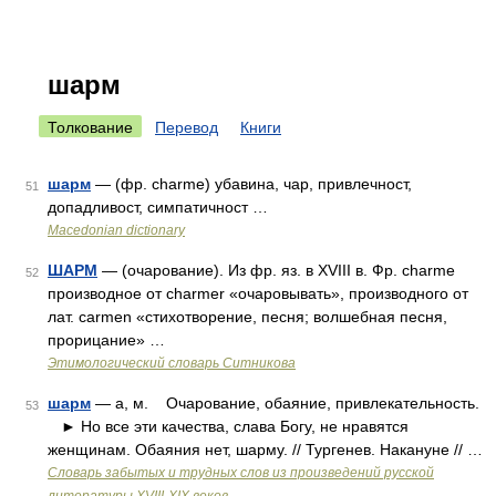
шарм
Толкование
Перевод
Книги
шарм
— (фр. charme) убавина, чар, привлечност,
51
допадливост, симпатичност …
Macedonian dictionary
ШАРМ
— (очарование). Из фр. яз. в XVIII в. Фр. charme
52
производное от charmer «очаровывать», производного от
лат. carmen «стихотворение, песня; волшебная песня,
прорицание» …
Этимологический словарь Ситникова
шарм
— а, м. Очарование, обаяние, привлекательность.
53
► Но все эти качества, слава Богу, не нравятся
женщинам. Обаяния нет, шарму. // Тургенев. Накануне // …
Словарь забытых и трудных слов из произведений русской