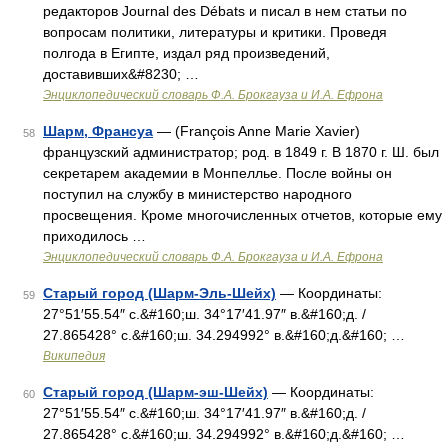
редакторов Journal des Débats и писал в нем статьи по
вопросам политики, литературы и критики. Проведя
полгода в Египте, издал ряд произведений,
доставивших&#8230; …
Энциклопедический словарь Ф.А. Брокгауза и И.А. Ефрона
Шарм, Франсуа
— (François Anne Marie Xavier)
58
французский администратор; род. в 1849 г. В 1870 г. Ш. был
секретарем академии в Монпеллье. После войны он
поступил на службу в министерство народного
просвещения. Кроме многочисленных отчетов, которые ему
приходилось …
Энциклопедический словарь Ф.А. Брокгауза и И.А. Ефрона
Старый город (Шарм-Эль-Шейх)
— Координаты:
59
27°51′55.54″ с.&#160;ш. 34°17′41.97″ в.&#160;д. /
27.865428° с.&#160;ш. 34.294992° в.&#160;д.&#160; …
Википедия
Старый город (Шарм-эш-Шейх)
— Координаты:
60
27°51′55.54″ с.&#160;ш. 34°17′41.97″ в.&#160;д. /
27.865428° с.&#160;ш. 34.294992° в.&#160;д.&#160; …