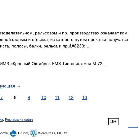
зоделательном, рельсовом и пр. производствах означает ком
нной формы и объема, из которого путем прокатки получатся
иста, полосы, балки, рельса и пр.&#8230; …
МЗ «Красный Октябрь» КМЗ Тип двигателя М 72 …
дующая
→
7
8
9
10
11
12
13
ка
,
Реклама на сайте
18+
omla,
Drupal,
WordPress, MODx.