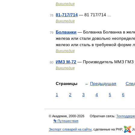
Википедия
81-717/714
— 81 717/714 …
78
Википедия
Болванки
— Болванка Болванка в желе
79
железа или стали довольно неопределе
железо или сталь в требуемой форме л
Википедия
ИМЗ М-72
— Производитель ММЗ ГМЗ И
80
Википедия
Страницы
←
Предыдущая
Сле
1
2
3
4
5
6
© Академик, 2000-2026
Обратная связь:
Техподдерж
👣 Путешествия
Экспорт словарей на сайты
, сделанные на PHP,
Jo