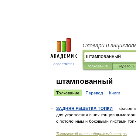
Словари и энциклоп
academic.ru
Толкования
Переводы
штампованный
Толкование
Перевод
Книги
ЗАДНЯЯ РЕШЕТКА ТОПКИ
— фасонный
71
для укрепления в них концов дымогарн
с потолочным и боковыми листами топки
…
Технический железнодорожный словарь