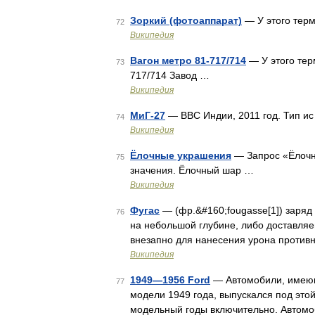
Зоркий (фотоаппарат)
— У этого терм
72
Википедия
Вагон метро 81-717/714
— У этого тер
73
717/714 Завод …
Википедия
МиГ-27
— ВВС Индии, 2011 год. Тип и
74
Википедия
Ёлочные украшения
— Запрос «Ёлочны
75
значения. Ёлочный шар …
Википедия
Фугас
— (фр.&#160;fougasse[1]) заряд
76
на небольшой глубине, либо доставля
внезапно для нанесения урона против
Википедия
1949—1956 Ford
— Автомобили, имеющ
77
модели 1949 года, выпускался под эт
модельный годы включительно. Автомо