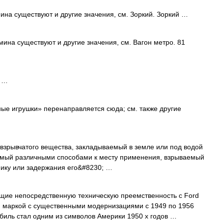
ина существуют и другие значения, см. Зоркий. Зоркий …
мина существуют и другие значения, см. Вагон метро. 81
с …
е игрушки» перенаправляется сюда; см. также другие
 взрывчатого вещества, закладываемый в земле или под водой
емый различными способами к месту применения, взрываемый
нику или задержания его&#8230; …
ие непосредственную техническую преемственность с Ford
ой маркой с существенными модернизациями с 1949 по 1956
биль стал одним из символов Америки 1950 х годов …