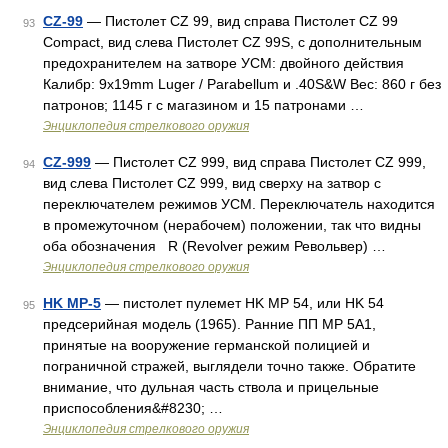
CZ-99
— Пистолет CZ 99, вид справа Пистолет CZ 99
93
Compact, вид слева Пистолет CZ 99S, с дополнительным
предохранителем на затворе УСМ: двойного действия
Калибр: 9x19mm Luger / Parabellum и .40S&W Вес: 860 г без
патронов; 1145 г с магазином и 15 патронами …
Энциклопедия стрелкового оружия
CZ-999
— Пистолет CZ 999, вид справа Пистолет CZ 999,
94
вид слева Пистолет CZ 999, вид сверху на затвор с
переключателем режимов УСМ. Переключатель находится
в промежуточном (нерабочем) положении, так что видны
оба обозначения R (Revolver режим Револьвер) …
Энциклопедия стрелкового оружия
HK MP-5
— пистолет пулемет HK MP 54, или HK 54
95
предсерийная модель (1965). Ранние ПП MP 5A1,
принятые на вооружение германской полицией и
пограничной стражей, выглядели точно также. Обратите
внимание, что дульная часть ствола и прицельные
приспособления&#8230; …
Энциклопедия стрелкового оружия