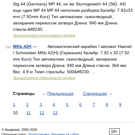
Stg.44 (Germany) MP 44, он же Sturmgewehr 44 (StG. 44)
еще один MP 44 MP 44 неполная разборка Калибр: 7.92x33
mm (7.92mm Kurz) Тип автоматики: газоотводный,
запирание перекосом затвора Длина: 940 мм Длина
ствола:&#8230; …
Энциклопедия стрелкового оружия
MKb.42H
— Автоматический карабин / автомат Haenel
100
/ Schmeiiser MKb.42(H) (Германия) Калибр: 7.92 x 33 (7.92
mm Kurz) Тип автоматики: газоотводный, запирание
перекосом затвора Длина: 940 мм Длина ствола: 364 мм
Вес: 4.9 кг Темп стрельбы: 500&#8230; …
Энциклопедия стрелкового оружия
Страницы
←
Предыдущая
Следующая
→
1
2
3
4
5
6
7
8
9
10
11
12
13
© Академик, 2000-2026
18+
Обратная связь:
Техподдержка
,
Реклама на сайте