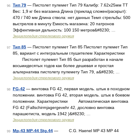
Тип 79
— Пистолет пулемет Тип 79 Калибр: 7.62х25мм ТТ
96
Вес: 1,9 кг без магазина Длина (приклад сложен/раскрыт):
470 / 740 мм Длина ствола: нет данных Темп стрельбы: 500
выстрелов в минуту Емкость магазина: 20 патронов
Эффективная дальность: 100 150 метров&#8230; …
Энциклопедия стрелкового оружия
Тип 85
— Пистолет пулемет Тип 85 Пистолет пулемет Тип
97
85, вариант с интегральным глушителем Характеристики
Пистолет пулемет Тип 85 был разработан в начале
восьмидесятых годов как более дешевая и простая
альтернатива пистолету пулемету Тип 79, а&#8230; …
Энциклопедия стрелкового оружия
FG-42
— винтовка FG 42, первая модель. штык в походном
98
положении. винтовка FG 42, вторая модель. штык в боевом
положении. Характеристики Автоматическая винтовка
FG 42 (Fallschirmjagergevehr 42, дословно винтовка
парашютиста, модель 1942 )&#8230; …
Энциклопедия стрелкового оружия
Mp-43 MP-44 Stg.44
— C.G. Haenel MP 43 MP 44
99