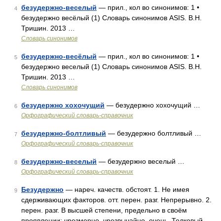
безудержно-веселый
— прил., кол во синонимов: 1 •
4
безудержно весёлый (1) Словарь синонимов ASIS. В.Н.
Тришин. 2013 …
Словарь синонимов
безудержно-весёлый
— прил., кол во синонимов: 1 •
5
безудержно веселый (1) Словарь синонимов ASIS. В.Н.
Тришин. 2013 …
Словарь синонимов
безудержно хохочущий
— безудержно хохочущий …
6
Орфографический словарь-справочник
безудержно-болтливый
— безудержно болтливый …
7
Орфографический словарь-справочник
безудержно-веселый
— безудержно веселый …
8
Орфографический словарь-справочник
Безудержно
— нареч. качеств. обстоят. 1. Не имея
9
сдерживающих факторов. отт. перен. разг. Непрерывно. 2.
перен. разг. В высшей степени, предельно в своём
проявлении; чрезмерно, чрезвычайно, очень. Толковый