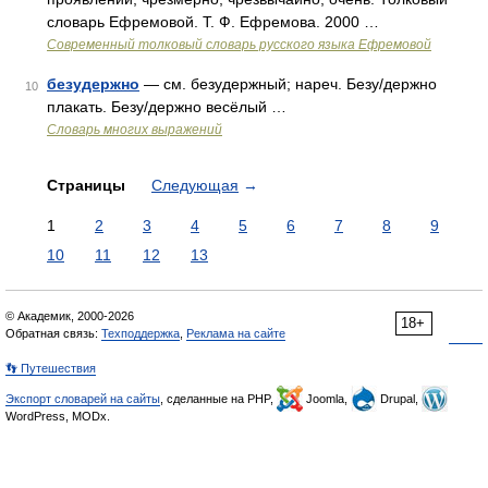
словарь Ефремовой. Т. Ф. Ефремова. 2000 …
Современный толковый словарь русского языка Ефремовой
безудержно
— см. безудержный; нареч. Безу/держно
10
плакать. Безу/держно весёлый …
Словарь многих выражений
Страницы
Следующая
→
1
2
3
4
5
6
7
8
9
10
11
12
13
© Академик, 2000-2026
18+
Обратная связь:
Техподдержка
,
Реклама на сайте
👣 Путешествия
Экспорт словарей на сайты
, сделанные на PHP,
Joomla,
Drupal,
WordPress, MODx.