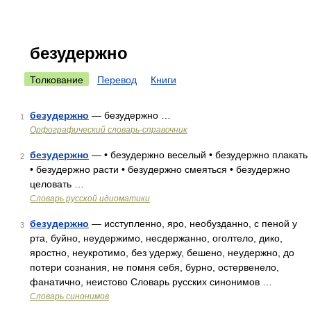
безудержно
Толкование
Перевод
Книги
безудержно
— безудержно …
1
Орфографический словарь-справочник
безудержно
— • безудержно веселый • безудержно плакать
2
• безудержно расти • безудержно смеяться • безудержно
целовать …
Словарь русской идиоматики
безудержно
— исступленно, яро, необузданно, с пеной у
3
рта, буйно, неудержимо, несдержанно, оголтело, дико,
яростно, неукротимо, без удержу, бешено, неудержно, до
потери сознания, не помня себя, бурно, остервенело,
фанатично, неистово Словарь русских синонимов …
Словарь синонимов