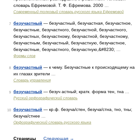
словарь Ефремовой. Т. Ф. Ефремова. 2000 …
Современный толковый словарь русского языка Ефремовой
безучастный
— безучастный, безучастная, безучастное,
7
безучастные, безучастного, безучастной, безучастного,
безучастных, безучастному, безучастной, безучастному,
безучастным, безучастный, безучастную, безучастное,
безучастные, безучастного, безучастную,&#8230; …
Формы слов
безучастный
— к чему. Безучастные к происходящему на
8
их глазах зрители …
Словарь управления
безучастный
— безуч астный; кратк. форма тен, тна …
9
Русский орфографический словарь
безучастный
— кр.ф. безуча/стен, безуча/стна, тно, тны;
10
безуча/стнее …
Орфографический словарь русского языка
Страницы
Следующая
→