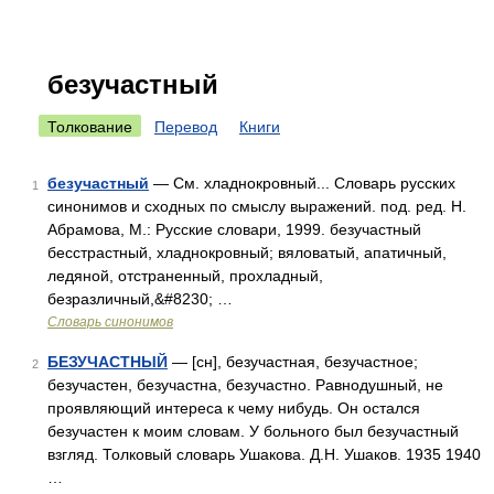
безучастный
Толкование
Перевод
Книги
безучастный
— См. хладнокровный... Словарь русских
1
синонимов и сходных по смыслу выражений. под. ред. Н.
Абрамова, М.: Русские словари, 1999. безучастный
бесстрастный, хладнокровный; вяловатый, апатичный,
ледяной, отстраненный, прохладный,
безразличный,&#8230; …
Словарь синонимов
БЕЗУЧАСТНЫЙ
— [сн], безучастная, безучастное;
2
безучастен, безучастна, безучастно. Равнодушный, не
проявляющий интереса к чему нибудь. Он остался
безучастен к моим словам. У больного был безучастный
взгляд. Толковый словарь Ушакова. Д.Н. Ушаков. 1935 1940
…