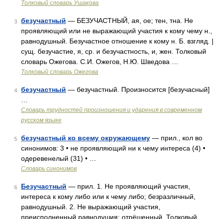
Толковый словарь Ушакова
безучастный
— БЕЗУЧАСТНЫЙ, ая, ое; тен, тна. Не
3
проявляющий или не выражающий участия к кому чему н.,
равнодушный. Безучастное отношение к кому н. Б. взгляд. |
сущ. безучастие, я, ср. и безучастность, и, жен. Толковый
словарь Ожегова. С.И. Ожегов, Н.Ю. Шведова …
Толковый словарь Ожегова
безучастный
— безучастный. Произносится [безучасный]
4
…
Словарь трудностей произношения и ударения в современном
русском языке
безучастный ко всему окружающему
— прил., кол во
5
синонимов: 3 • не проявляющий ни к чему интереса (4) •
одеревенелый (31) • …
Словарь синонимов
Безучастный
— прил. 1. Не проявляющий участия,
6
интереса к кому либо или к чему либо; безразличный,
равнодушный. 2. Не выражающий участия,
преисполненный равнодушия; отрёшенный. Толковый