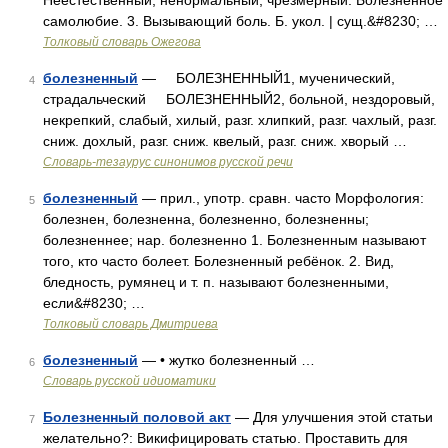
Неестественный, ненормальный, чрезмерный. Болезненное
самолюбие. 3. Вызывающий боль. Б. укол. | сущ.&#8230; …
Толковый словарь Ожегова
болезненный
— БОЛЕЗНЕННЫЙ1, мученический,
4
страдальческий БОЛЕЗНЕННЫЙ2, больной, нездоровый,
некрепкий, слабый, хилый, разг. хлипкий, разг. чахлый, разг.
сниж. дохлый, разг. сниж. квелый, разг. сниж. хворый …
Словарь-тезаурус синонимов русской речи
болезненный
— прил., употр. сравн. часто Морфология:
5
болезнен, болезненна, болезненно, болезненны;
болезненнее; нар. болезненно 1. Болезненным называют
того, кто часто болеет. Болезненный ребёнок. 2. Вид,
бледность, румянец и т. п. называют болезненными,
если&#8230; …
Толковый словарь Дмитриева
болезненный
— • жутко болезненный …
6
Словарь русской идиоматики
Болезненный половой акт
— Для улучшения этой статьи
7
желательно?: Викифицировать статью. Проставить для