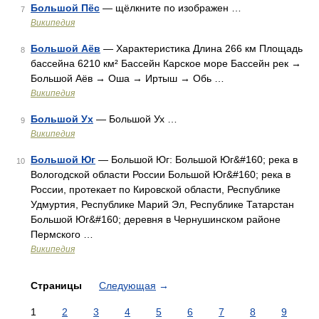
Большой Пёс
— щёлкните по изображен …
7
Википедия
Большой Аёв
— Характеристика Длина 266 км Площадь
8
бассейна 6210 км² Бассейн Карское море Бассейн рек →
Большой Аёв → Оша → Иртыш → Обь …
Википедия
Большой Ух
— Большой Ух …
9
Википедия
Большой Юг
— Большой Юг: Большой Юг&#160; река в
10
Вологодской области России Большой Юг&#160; река в
России, протекает по Кировской области, Республике
Удмуртия, Республике Марий Эл, Республике Татарстан
Большой Юг&#160; деревня в Чернушинском районе
Пермского …
Википедия
Страницы
Следующая
→
1
2
3
4
5
6
7
8
9