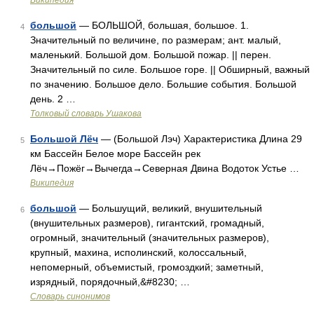
Википедия
большой
— БОЛЬШОЙ, большая, большое. 1.
4
Значительный по величине, по размерам; ант. малый,
маленький. Большой дом. Большой пожар. || перен.
Значительный по силе. Большое горе. || Обширный, важный
по значению. Большое дело. Большие события. Большой
день. 2 …
Толковый словарь Ушакова
Большой Лёч
— (Большой Лэч) Характеристика Длина 29
5
км Бассейн Белое море Бассейн рек
Лёч→Пожёг→Вычегда→Северная Двина Водоток Устье …
Википедия
большой
— Большущий, великий, внушительный
6
(внушительных размеров), гигантский, громадный,
огромный, значительный (значительных размеров),
крупный, махина, исполинский, колоссальный,
непомерный, объемистый, громоздкий; заметный,
изрядный, порядочный,&#8230; …
Словарь синонимов