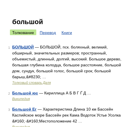
большой
Толкование
Перевод
Книги
БОЛЬШОЙ
— БОЛЬШОЙ, пск. боляхный, великий,
1
обширный, значительных размеров; пространный,
объемистый, длинный, долгий, высокий. Большое дерево,
большая глубина колодца, большое расстояние, большой
дом, сундук, большой голос, большой срок; большой
барыш,&#8230; …
Толковый словарь Даля
Большой юс
— Кириллица А Б В Г Ґ Д …
2
Википедия
Большой Ег
— Характеристика Длина 10 км Бассейн
3
Каспийское море Бассейн рек Кама Водоток Устье Усолка
&#160;·&#160;Местоположение 42 …