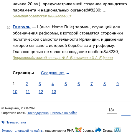
начала 20 вв.), предусматривавшей создание ирландского
парламента и национальных органов&#8230; …
Большая советская энциклопедия
Гомруль
— I (англ. Home Rule) термин, служащий для
10
обозначения реформы, к которой стремятся сторонники
политической самостоятельности Ирландии, и движения,
которое связано с историей борьбы за эту реформу.
Главною целью ее является создание особого&#8230; …
Энциклопедический словарь Ф.А. Брокгауза и И.А. Ефрона
Страницы
Следующая
→
1
2
3
4
5
6
7
8
9
10
11
12
13
© Академик, 2000-2026
18+
Обратная связь:
Техподдержка
,
Реклама на сайте
👣 Путешествия
Экспорт словарей на сайты
, сделанные на PHP,
Joomla,
Drupal,