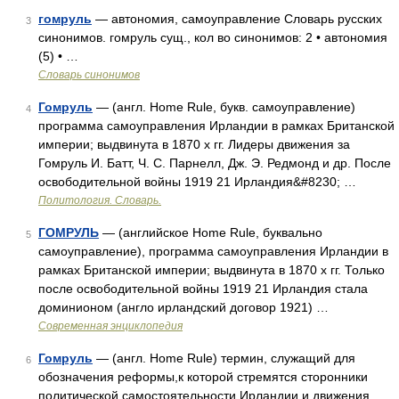
гомруль
— автономия, самоуправление Словарь русских
3
синонимов. гомруль сущ., кол во синонимов: 2 • автономия
(5) • …
Словарь синонимов
Гомруль
— (англ. Home Rule, букв. самоуправление)
4
программа самоуправления Ирландии в рамках Британской
империи; выдвинута в 1870 х гг. Лидеры движения за
Гомруль И. Батт, Ч. С. Парнелл, Дж. Э. Редмонд и др. После
освободительной войны 1919 21 Ирландия&#8230; …
Политология. Словарь.
ГОМРУЛЬ
— (английское Home Rule, буквально
5
самоуправление), программа самоуправления Ирландии в
рамках Британской империи; выдвинута в 1870 х гг. Только
после освободительной войны 1919 21 Ирландия стала
доминионом (англо ирландский договор 1921) …
Современная энциклопедия
Гомруль
— (англ. Home Rule) термин, служащий для
6
обозначения реформы,к которой стремятся сторонники
политической самостоятельности Ирландии,и движения,