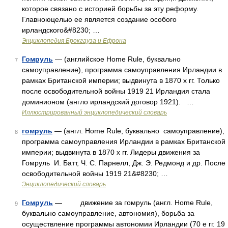
которое связано с историей борьбы за эту реформу.
Главноюцелью ее является создание особого
ирландского&#8230; …
Энциклопедия Брокгауза и Ефрона
Гомруль
— (английское Home Rule, буквально
7
самоуправление), программа самоуправления Ирландии в
рамках Британской империи; выдвинута в 1870 х гг. Только
после освободительной войны 1919 21 Ирландия стала
доминионом (англо ирландский договор 1921). …
Иллюстрированный энциклопедический словарь
гомруль
— (англ. Home Rule, буквально самоуправление),
8
программа самоуправления Ирландии в рамках Британской
империи; выдвинута в 1870 x гг. Лидеры движения за
Гомруль И. Батт, Ч. С. Парнелл, Дж. Э. Редмонд и др. После
освободительной войны 1919 21&#8230; …
Энциклопедический словарь
Гомруль
— движение за гомруль (англ. Home Rule,
9
буквально самоуправление, автономия), борьба за
осуществление программы автономии Ирландии (70 е гг. 19