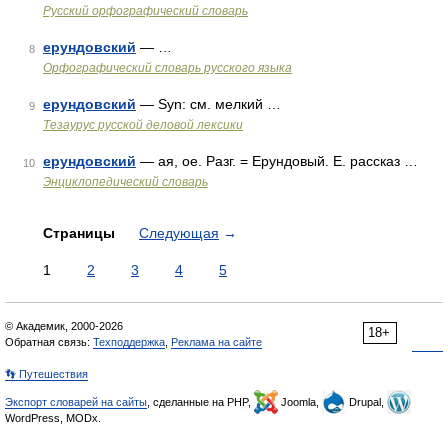
Русский орфографический словарь
ерундовский
— …
8
Орфографический словарь русского языка
ерундовский
— Syn: см. мелкий …
9
Тезаурус русской деловой лексики
ерундовский
— ая, ое. Разг. = Ерундовый. Е. рассказ …
10
Энциклопедический словарь
Страницы
Следующая
→
1
2
3
4
5
© Академик, 2000-2026
18+
Обратная связь:
Техподдержка
,
Реклама на сайте
👣 Путешествия
Экспорт словарей на сайты
, сделанные на PHP,
Joomla,
Drupal,
WordPress, MODx.