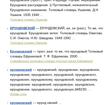
ерундовское (прост.). прил. к ерунда; глупый, неразумный.
Ерундовое рассуждение. || Пустяковый, незначительный.
Ерундовское наказание. Толковый словарь Ушакова. Д.Н.
Ушаков. 1935 1940 …
Толковый словарь Ушакова
ЕРУНДОВСКИЙ
— ЕРУНДОВСКИЙ, ая, ое (разг.). То же, что
4
ерундовый. Ерундовская затея. Толковый словарь Ожегова.
С.И. Ожегов, Н.Ю. Шведова. 1949 1992 …
Толковый словарь Ожегова
Ерундовский
— прил. разг. то же, что ерундовый Толковый
5
словарь Ефремовой. Т. Ф. Ефремова. 2000 …
Современный толковый словарь русского языка Ефремовой
ерундовский
— ерундовский, ерундовская, ерундовское,
6
ерундовские, ерундовского, ерундовской, ерундовского,
ерундовских, ерундовскому, ерундовской, ерундовскому,
ерундовским, ерундовский, ерундовскую, ерундовское,
ерундовские, ерундовского, ерундовскую,&#8230; …
Формы слов
ерундовский
— ерунд овский …
7