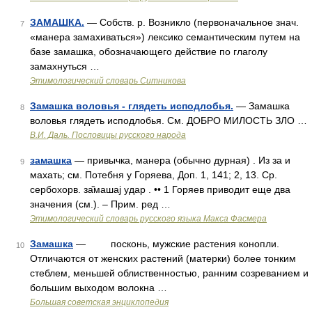
ЗАМАШКА.
— Собств. р. Возникло (первоначальное знач.
7
«манера замахиваться») лексико семантическим путем на
базе замашка, обозначающего действие по глаголу
замахнуться …
Этимологический словарь Ситникова
Замашка воловья - глядеть исподлобья.
— Замашка
8
воловья глядеть исподлобья. См. ДОБРО МИЛОСТЬ ЗЛО …
В.И. Даль. Пословицы русского народа
замашка
— привычка, манера (обычно дурная) . Из за и
9
махать; см. Потебня у Горяева, Доп. 1, 141; 2, 13. Ср.
сербохорв. за̏машаj удар . •• 1 Горяев приводит еще два
значения (см.). – Прим. ред …
Этимологический словарь русского языка Макса Фасмера
Замашка
— посконь, мужские растения конопли.
10
Отличаются от женских растений (матерки) более тонким
стеблем, меньшей облиственностью, ранним созреванием и
большим выходом волокна …
Большая советская энциклопедия