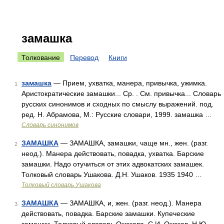
замашка
Толкование
Перевод
Книги
замашка
— Прием, ухватка, манера, привычка, ужимка.
1
Аристократические замашки... Ср. . См. привычка... Словарь
русских синонимов и сходных по смыслу выражений. под.
ред. Н. Абрамова, М.: Русские словари, 1999. замашка …
Словарь синонимов
ЗАМАШКА
— ЗАМАШКА, замашки, чаще мн., жен. (разг.
2
неод.). Манера действовать, повадка, ухватка. Барские
замашки. Надо отучиться от этих адвокатских замашек.
Толковый словарь Ушакова. Д.Н. Ушаков. 1935 1940 …
Толковый словарь Ушакова
ЗАМАШКА
— ЗАМАШКА, и, жен. (разг. неод.). Манера
3
действовать, повадка. Барские замашки. Купеческие