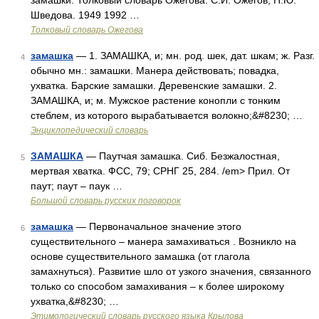
замашки. Толковый словарь Ожегова. С.И. Ожегов, Н.Ю.
Шведова. 1949 1992 …
Толковый словарь Ожегова
замашка
— 1. ЗАМАШКА, и; мн. род. шек, дат. шкам; ж. Разг.
4
обычно мн.: замашки. Манера действовать; повадка,
ухватка. Барские замашки. Деревенские замашки. 2.
ЗАМАШКА, и; м. Мужское растение конопли с тонким
стеблем, из которого вырабатывается волокно;&#8230; …
Энциклопедический словарь
ЗАМАШКА
— Паутчая замашка. Сиб. Безжалостная,
5
мертвая хватка. ФСС, 79; СРНГ 25, 284. /em> Прил. От
паут; паут – паук …
Большой словарь русских поговорок
замашка
— Первоначальное значение этого
6
существительного – манера замахиваться . Возникло на
основе существительного замашка (от глагола
замахнуться). Развитие шло от узкого значения, связанного
только со способом замахивания – к более широкому
ухватка,&#8230; …
Этимологический словарь русского языка Крылова