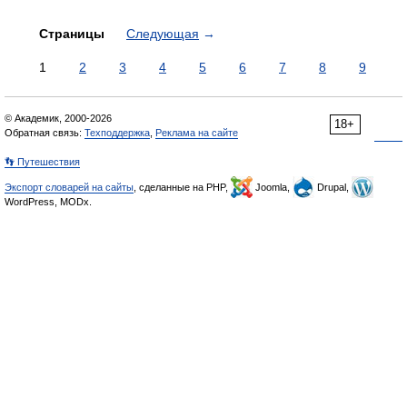
Страницы
Следующая
→
1
2
3
4
5
6
7
8
9
© Академик, 2000-2026
18+
Обратная связь:
Техподдержка
,
Реклама на сайте
👣 Путешествия
Экспорт словарей на сайты
, сделанные на PHP,
Joomla,
Drupal,
WordPress, MODx.