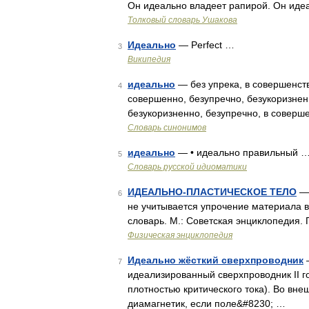
Он идеально владеет рапирой. Он идеа
Толковый словарь Ушакова
Идеально
— Perfect …
3
Википедия
идеально
— без упрека, в совершенств
4
совершенно, безупречно, безукоризнен
безукоризненно, безупречно, в соверше
Словарь синонимов
идеально
— • идеально правильный 
5
Словарь русской идиоматики
ИДЕАЛЬНО-ПЛАСТИЧЕСКОЕ ТЕЛО
— 
6
не учитывается упрочение материала 
словарь. М.: Советская энциклопедия. 
Физическая энциклопедия
Идеально жёсткий сверхпроводник
—
7
идеализированный сверхпроводник II г
плотностью критического тока). Во вн
диамагнетик, если поле&#8230; …