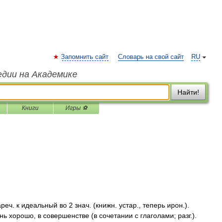
Запомнить сайт
Словарь на свой сайт
RU
едии на Академике
Найти!
Книги
Игры ⚽
ч. к идеальный во 2 знач. (книжн. устар., теперь ирон.).
ь хорошо, в совершенстве (в сочетании с глаголами; разг.).