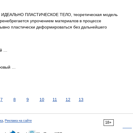
ИДЕАЛЬНО ПЛАСТИЧЕСКОЕ ТЕЛО, теоретическая модель
 пренебрегается упрочением материалов в процессе
ывно пластически деформироваться без дальнейшего
ий …
ровый …
7
8
9
10
11
12
13
ка
,
Реклама на сайте
18+