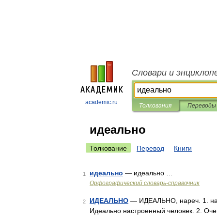
Словари и энциклоп
academic.ru
Толкования
Переводы
идеально
Толкование
Перевод
Книги
идеально
— идеально …
1
Орфографический словарь-справочник
ИДЕАЛЬНО
— ИДЕАЛЬНО, нареч. 1. наре
2
Идеально настроенный человек. 2. Очен