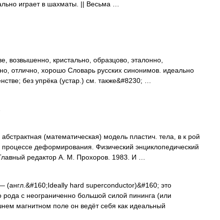
льно играет в шахматы. || Весьма …
е, возвышенно, кристально, образцово, эталонно,
но, отлично, хорошо Словарь русских синонимов. идеально
нстве; без упрёка (устар.) см. также&#8230; …
…
абстрактная (математическая) модель пластич. тела, в к рой
в процессе деформирования. Физический энциклопедический
Главный редактор А. М. Прохоров. 1983. И …
 (англ.&#160;Ideally hard superconductor)&#160; это
о рода с неограниченно большой силой пининга (или
ешнем магнитном поле он ведёт себя как идеальный