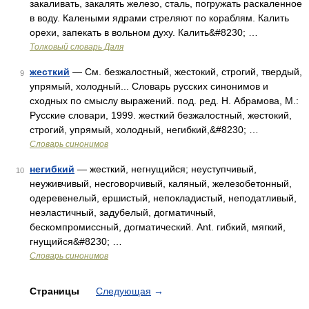
закаливать, закалять железо, сталь, погружать раскаленное
в воду. Калеными ядрами стреляют по кораблям. Калить
орехи, запекать в вольном духу. Калить&#8230; …
Толковый словарь Даля
жесткий
— См. безжалостный, жестокий, строгий, твердый,
9
упрямый, холодный... Словарь русских синонимов и
сходных по смыслу выражений. под. ред. Н. Абрамова, М.:
Русские словари, 1999. жесткий безжалостный, жестокий,
строгий, упрямый, холодный, негибкий,&#8230; …
Словарь синонимов
негибкий
— жесткий, негнущийся; неуступчивый,
10
неуживчивый, несговорчивый, каляный, железобетонный,
одеревенелый, ершистый, непокладистый, неподатливый,
неэластичный, задубелый, догматичный,
бескомпромиссный, догматический. Ant. гибкий, мягкий,
гнущийся&#8230; …
Словарь синонимов
Страницы
Следующая
→