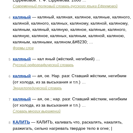
Ефремовой. Т. Ф. Ефремова. 2000 …
Современный толковый словарь русского языка Ефремовой
каляный
— каляный, каляная, каляное, каляные, каляного,
4
каляной, каляного, каляных, каляному, каляной, каляному,
каляным, каляный, каляную, каляное, каляные, каляного,
каляную, каляное, каляных, каляным, каляной, каляною,
каляным, каляными, каляном,&#8230; …
Формы слов
каляный
— кал яный (жёсткий, негибкий) …
5
Русский орфографический словарь
каляный
— ая, ое. Нар. разг. Ставший жёстким, негибким
6
(от холода, из за высыхания и т.п.) …
Энциклопедический словарь
каляный
— ая, ое.; нар. разг. Ставший жёстким, негибким
7
(от холода, из за высыхания и т.п.) …
Словарь многих выражений
КАЛИТЬ
— КАЛИТЬ, каливать что, раскалять, накалять,
8
разжигать, сильно нагревать твердое тело в огне; |