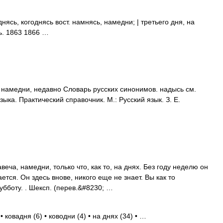
сь, когоднясь вост. намнясь, намедни; | третьего дня, на
ь. 1863 1866 …
, намедни, недавно Словарь русских синонимов. надысь см.
ыка. Практический справочник. М.: Русский язык. З. Е.
веча, намедни, только что, как то, на днях. Без году неделю он
ается. Он здесь внове, никого еще не знает. Вы как то
бботу. . Шексп. (перев.&#8230; …
 ковадня (6) • ководни (4) • на днях (34) • …