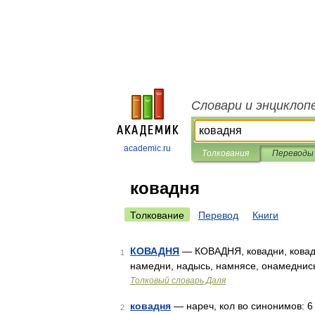
Словари и энциклоп
academic.ru
Толкования
Переводы
ковадня
Толкование
Перевод
Книги
КОВАДНЯ
— КОВАДНЯ, ковадни, ковадня
1
намедни, надысь, намнясе, онамеднись
Толковый словарь Даля
ковадня
— нареч, кол во синонимов: 6 •
2