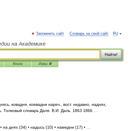
Запомнить сайт
Словарь на свой сайт
RU
едии на Академике
Найти!
Книги
Игры ⚽
сь, ковадня, коевадни нареч., вост. недавно, наднях,
. Толковый словарь Даля. В.И. Даль. 1863 1866 …
 на днях (34) • надысь (10) • намедни (17) • …