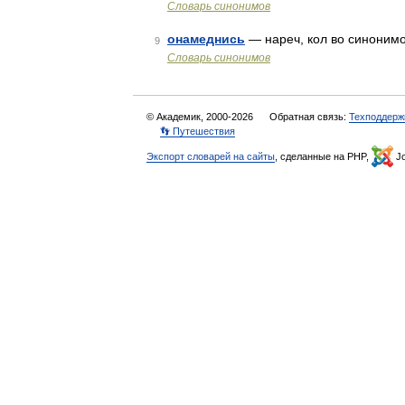
Словарь синонимов
онамеднись
— нареч, кол во синонимов:
9
Словарь синонимов
© Академик, 2000-2026
Обратная связь:
Техподдерж
👣 Путешествия
Экспорт словарей на сайты
, сделанные на PHP,
Jo