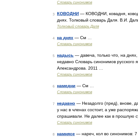
Словарь синонимов
КОВОДНИ
— КОВОДНИ, ковадня, ководня
3
днях. Толковый словарь Даля. В.И. Дал
Толковый словарь Даля
на днях
— См …
4
Словарь синонимов
надысь
— давеча, только что, на днях
5
недавно Словарь синонимов русского яз
Александрова. 2011 …
Словарь синонимов
намедни
— См …
6
Словарь синонимов
недавно
— Незадолго (пред), внове, да
7
у нас в членах состоит, а уже распоряж
спрашивали. Не далее как в прошлую су
Словарь синонимов
намнясе
— нареч, кол во синонимов: 7 •
8