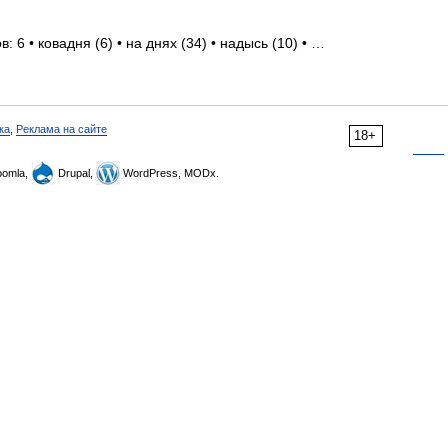
 6 • ковадня (6) • на днях (34) • надысь (10) • …
ка
,
Реклама на сайте
18+
omla,
Drupal,
WordPress, MODx.