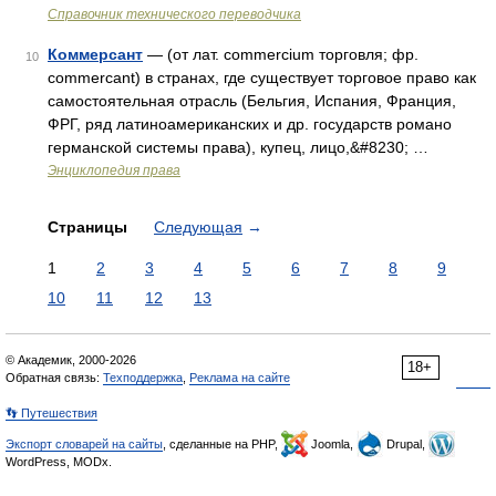
Справочник технического переводчика
Коммерсант
— (от лат. commercium торговля; фр.
10
commercant) в странах, где существует торговое право как
самостоятельная отрасль (Бельгия, Испания, Франция,
ФРГ, ряд латиноамериканских и др. государств романо
германской системы права), купец, лицо,&#8230; …
Энциклопедия права
Страницы
Следующая
→
1
2
3
4
5
6
7
8
9
10
11
12
13
© Академик, 2000-2026
18+
Обратная связь:
Техподдержка
,
Реклама на сайте
👣 Путешествия
Экспорт словарей на сайты
, сделанные на PHP,
Joomla,
Drupal,
WordPress, MODx.