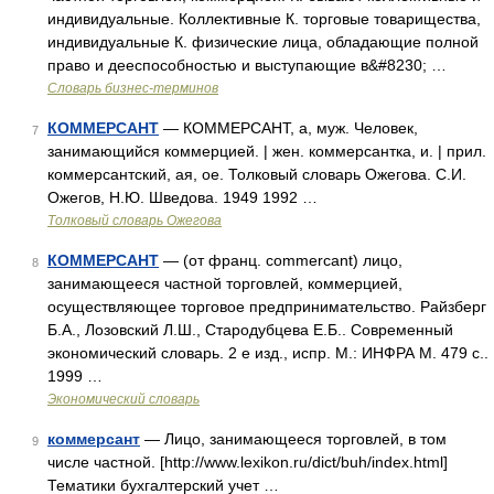
индивидуальные. Коллективные К. торговые товарищества,
индивидуальные К. физические лица, обладающие полной
право и дееспособностью и выступающие в&#8230; …
Словарь бизнес-терминов
КОММЕРСАНТ
— КОММЕРСАНТ, а, муж. Человек,
7
занимающийся коммерцией. | жен. коммерсантка, и. | прил.
коммерсантский, ая, ое. Толковый словарь Ожегова. С.И.
Ожегов, Н.Ю. Шведова. 1949 1992 …
Толковый словарь Ожегова
КОММЕРСАНТ
— (от франц. commercant) лицо,
8
занимающееся частной торговлей, коммерцией,
осуществляющее торговое предпринимательство. Райзберг
Б.А., Лозовский Л.Ш., Стародубцева Е.Б.. Современный
экономический словарь. 2 е изд., испр. М.: ИНФРА М. 479 с..
1999 …
Экономический словарь
коммерсант
— Лицо, занимающееся торговлей, в том
9
числе частной. [http://www.lexikon.ru/dict/buh/index.html]
Тематики бухгалтерский учет …