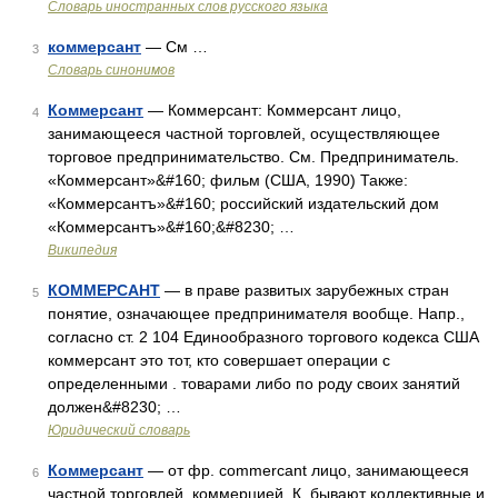
Словарь иностранных слов русского языка
коммерсант
— См …
3
Словарь синонимов
Коммерсант
— Коммерсант: Коммерсант лицо,
4
занимающееся частной торговлей, осуществляющее
торговое предпринимательство. См. Предприниматель.
«Коммерсант»&#160; фильм (США, 1990) Также:
«Коммерсантъ»&#160; российский издательский дом
«Коммерсантъ»&#160;&#8230; …
Википедия
КОММЕРСАНТ
— в праве развитых зарубежных стран
5
понятие, означающее предпринимателя вообще. Напр.,
согласно ст. 2 104 Единообразного торгового кодекса США
коммерсант это тот, кто совершает операции с
определенными . товарами либо по роду своих занятий
должен&#8230; …
Юридический словарь
Коммерсант
— от фр. commercant лицо, занимающееся
6
частной торговлей, коммерцией. К. бывают коллективные и