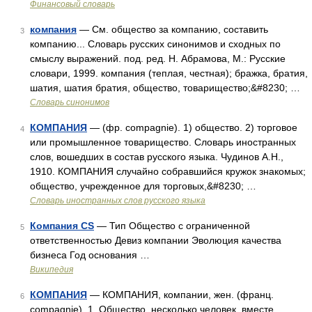
Финансовый словарь
компания
— См. общество за компанию, составить
3
компанию... Словарь русских синонимов и сходных по
смыслу выражений. под. ред. Н. Абрамова, М.: Русские
словари, 1999. компания (теплая, честная); бражка, братия,
шатия, шатия братия, общество, товарищество;&#8230; …
Словарь синонимов
КОМПАНИЯ
— (фр. compagnie). 1) общество. 2) торговое
4
или промышленное товарищество. Словарь иностранных
слов, вошедших в состав русского языка. Чудинов А.Н.,
1910. КОМПАНИЯ случайно собравшийся кружок знакомых;
общество, учрежденное для торговых,&#8230; …
Словарь иностранных слов русского языка
Компания CS
— Тип Общество с ограниченной
5
ответственностью Девиз компании Эволюция качества
бизнеса Год основания …
Википедия
КОМПАНИЯ
— КОМПАНИЯ, компании, жен. (франц.
6
compagnie). 1. Общество, несколько человек, вместе