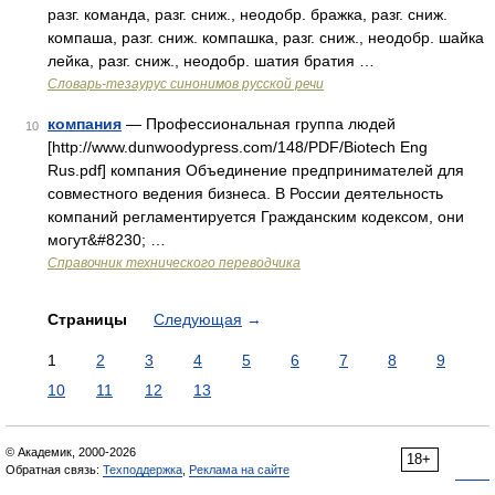
разг. команда, разг. сниж., неодобр. бражка, разг. сниж.
компаша, разг. сниж. компашка, разг. сниж., неодобр. шайка
лейка, разг. сниж., неодобр. шатия братия …
Словарь-тезаурус синонимов русской речи
компания
— Профессиональная группа людей
10
[http://www.dunwoodypress.com/148/PDF/Biotech Eng
Rus.pdf] компания Объединение предпринимателей для
совместного ведения бизнеса. В России деятельность
компаний регламентируется Гражданским кодексом, они
могут&#8230; …
Справочник технического переводчика
Страницы
Следующая
→
1
2
3
4
5
6
7
8
9
10
11
12
13
© Академик, 2000-2026
18+
Обратная связь:
Техподдержка
,
Реклама на сайте