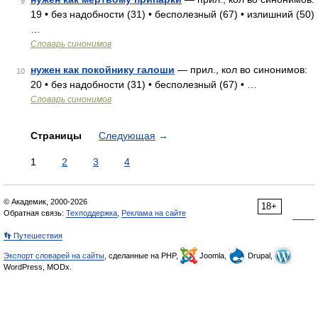
9
19 • без надобности (31) • бесполезный (67) • излишний (50)
…
Словарь синонимов
нужен как покойнику галоши
— прил., кол во синонимов:
10
20 • без надобности (31) • бесполезный (67) • …
Словарь синонимов
Страницы
Следующая
→
1
2
3
4
© Академик, 2000-2026
18+
Обратная связь:
Техподдержка
,
Реклама на сайте
👣 Путешествия
Экспорт словарей на сайты
, сделанные на PHP,
Joomla,
Drupal,
WordPress, MODx.