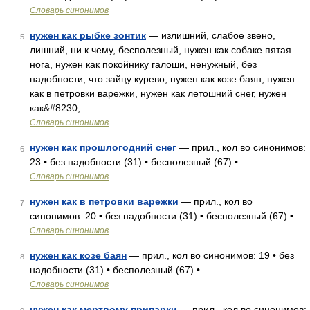
Словарь синонимов
нужен как рыбке зонтик
— излишний, слабое звено,
5
лишний, ни к чему, бесполезный, нужен как собаке пятая
нога, нужен как покойнику галоши, ненужный, без
надобности, что зайцу курево, нужен как козе баян, нужен
как в петровки варежки, нужен как летошний снег, нужен
как&#8230; …
Словарь синонимов
нужен как прошлогодний снег
— прил., кол во синонимов:
6
23 • без надобности (31) • бесполезный (67) • …
Словарь синонимов
нужен как в петровки варежки
— прил., кол во
7
синонимов: 20 • без надобности (31) • бесполезный (67) • …
Словарь синонимов
нужен как козе баян
— прил., кол во синонимов: 19 • без
8
надобности (31) • бесполезный (67) • …
Словарь синонимов
нужен как мертвому припарки
— прил., кол во синонимов: