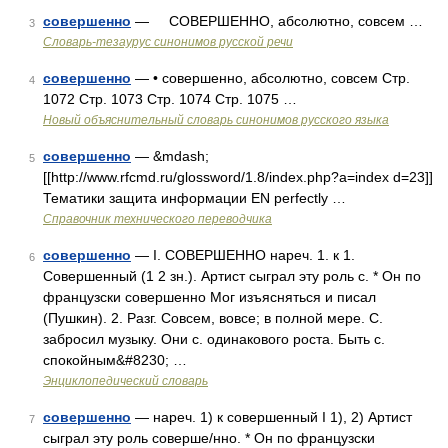
совершенно
— СОВЕРШЕННО, абсолютно, совсем …
3
Словарь-тезаурус синонимов русской речи
совершенно
— • совершенно, абсолютно, совсем Стр.
4
1072 Стр. 1073 Стр. 1074 Стр. 1075 …
Новый объяснительный словарь синонимов русского языка
совершенно
— &mdash;
5
[[http://www.rfcmd.ru/glossword/1.8/index.php?a=index d=23]]
Тематики защита информации EN perfectly …
Справочник технического переводчика
совершенно
— I. СОВЕРШЕННО нареч. 1. к 1.
6
Совершенный (1 2 зн.). Артист сыграл эту роль с. * Он по
французски совершенно Мог изъясняться и писал
(Пушкин). 2. Разг. Совсем, вовсе; в полной мере. С.
забросил музыку. Они с. одинакового роста. Быть с.
спокойным&#8230; …
Энциклопедический словарь
совершенно
— нареч. 1) к совершенный I 1), 2) Артист
7
сыграл эту роль соверше/нно. * Он по французски