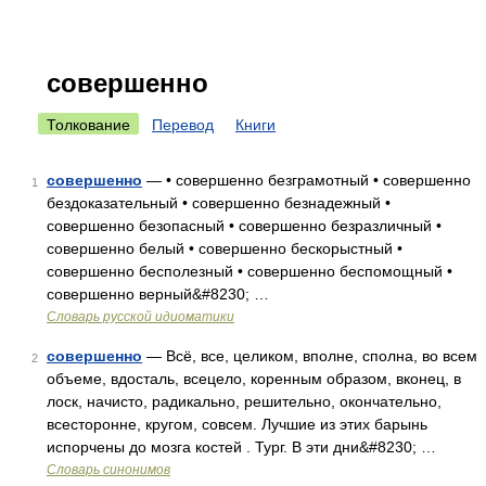
совершенно
Толкование
Перевод
Книги
совершенно
— • совершенно безграмотный • совершенно
1
бездоказательный • совершенно безнадежный •
совершенно безопасный • совершенно безразличный •
совершенно белый • совершенно бескорыстный •
совершенно бесполезный • совершенно беспомощный •
совершенно верный&#8230; …
Словарь русской идиоматики
совершенно
— Всё, все, целиком, вполне, сполна, во всем
2
объеме, вдосталь, всецело, коренным образом, вконец, в
лоск, начисто, радикально, решительно, окончательно,
всесторонне, кругом, совсем. Лучшие из этих барынь
испорчены до мозга костей . Тург. В эти дни&#8230; …
Словарь синонимов