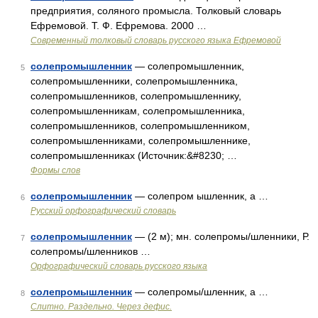
предприятия, соляного промысла. Толковый словарь
Ефремовой. Т. Ф. Ефремова. 2000 …
Современный толковый словарь русского языка Ефремовой
солепромышленник
— солепромышленник,
5
солепромышленники, солепромышленника,
солепромышленников, солепромышленнику,
солепромышленникам, солепромышленника,
солепромышленников, солепромышленником,
солепромышленниками, солепромышленнике,
солепромышленниках (Источник:&#8230; …
Формы слов
солепромышленник
— солепром ышленник, а …
6
Русский орфографический словарь
солепромышленник
— (2 м); мн. солепромы/шленники, Р.
7
солепромы/шленников …
Орфографический словарь русского языка
солепромышленник
— солепромы/шленник, а …
8
Слитно. Раздельно. Через дефис.