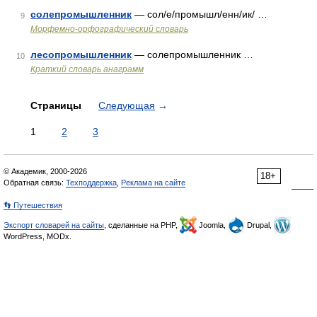
солепромышленник
— сол/е/промышл/енн/ик/ …
9
Морфемно-орфографический словарь
лесопромышленник
— солепромышленник …
10
Краткий словарь анаграмм
Страницы
Следующая
→
1
2
3
© Академик, 2000-2026
18+
Обратная связь:
Техподдержка
,
Реклама на сайте
👣 Путешествия
Экспорт словарей на сайты
, сделанные на PHP,
Joomla,
Drupal,
WordPress, MODx.