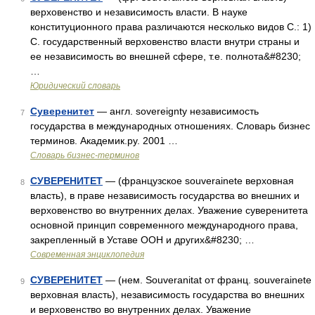
верховенство и независимость власти. В науке
конституционного права различаются несколько видов С.: 1)
С. государственный верховенство власти внутри страны и
ее независимость во внешней сфере, т.е. полнота&#8230;
…
Юридический словарь
Суверенитет
— англ. sovereignty независимость
7
государства в международных отношениях. Словарь бизнес
терминов. Академик.ру. 2001 …
Словарь бизнес-терминов
СУВЕРЕНИТЕТ
— (французское souverainete верховная
8
власть), в праве независимость государства во внешних и
верховенство во внутренних делах. Уважение суверенитета
основной принцип современного международного права,
закрепленный в Уставе ООН и других&#8230; …
Современная энциклопедия
СУВЕРЕНИТЕТ
— (нем. Souveranitat от франц. souverainete
9
верховная власть), независимость государства во внешних
и верховенство во внутренних делах. Уважение