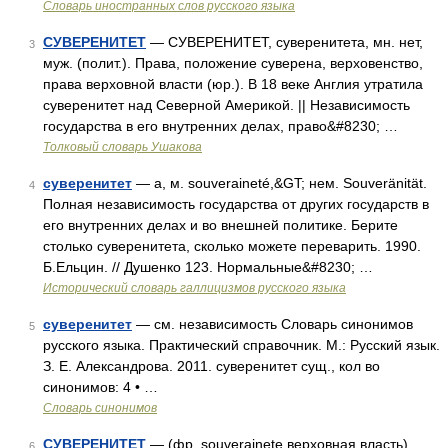
Словарь иностранных слов русского языка
СУВЕРЕНИТЕТ
— СУВЕРЕНИТЕТ, суверенитета, мн. нет,
3
муж. (полит.). Права, положение суверена, верховенство,
права верховной власти (юр.). В 18 веке Англия утратила
суверенитет над Северной Америкой. || Независимость
государства в его внутренних делах, право&#8230; …
Толковый словарь Ушакова
суверенитет
— а, м. souveraineté,&GT; нем. Souveränität.
4
Полная независимость государства от других государств в
его внутренних делах и во внешней политике. Берите
столько суверенитета, сколько можете переварить. 1990.
Б.Ельцин. // Душенко 123. Нормальные&#8230; …
Исторический словарь галлицизмов русского языка
суверенитет
— см. независимость Словарь синонимов
5
русского языка. Практический справочник. М.: Русский язык.
З. Е. Александрова. 2011. суверенитет сущ., кол во
синонимов: 4 • …
Словарь синонимов
СУВЕРЕНИТЕТ
— (фр. souverainete верховная власть)
6