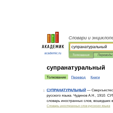
Словари и энциклоп
academic.ru
Толкования
Переводы
супранатуральный
Толкование
Перевод
Книги
СУПРАНАТУРАЛЬНЫЙ
— Сверхъестест
1
русского языка. Чудинов А.Н., 1910.
словарь иностранных слов, вошедших в
Словарь иностранных слов русского языка