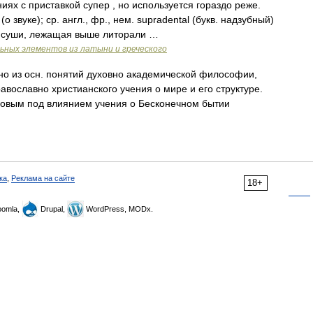
иях с приставкой супер , но используется гораздо реже.
 звуке); ср. англ., фр., нем. supradental (букв. надзубный)
и суши, лежащая выше литорали …
ьных элементов из латыни и греческого
 из осн. понятий духовно академической философии,
вославно христианского учения о мире и его структуре.
вым под влиянием учения о Бесконечном бытии
ка
,
Реклама на сайте
18+
omla,
Drupal,
WordPress, MODx.