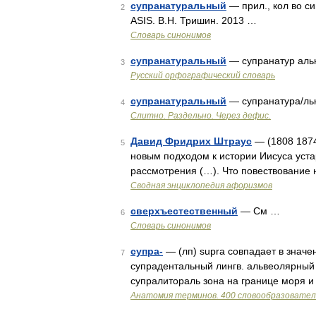
супранатуральный
— прил., кол во с
2
ASIS. В.Н. Тришин. 2013 …
Словарь синонимов
супранатуральный
— супранатур ал
3
Русский орфографический словарь
супранатуральный
— супранатура/л
4
Слитно. Раздельно. Через дефис.
Давид Фридрих Штраус
— (1808 1874
5
новым подходом к истории Иисуса уст
рассмотрения (…). Что повествование 
Сводная энциклопедия афоризмов
сверхъестественный
— См …
6
Словарь синонимов
супра-
— (лп) supra совпадает в значен
7
супрадентальный лингв. альвеолярный (о
супралитораль зона на границе моря 
Анатомия терминов. 400 словообразовател