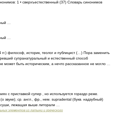
инонимов: 1 • сверхъестественный (37) Словарь синонимов
ьный …
ьный …
 гг.) философ, историк, теолог и публицист (…) Пора заменить
аревший супранатуральный и естественный способ
не может быть историческим, а нечто рассказанное не могло …
иях с приставкой супер , но используется гораздо реже.
 звуке); ср. англ., фр., нем. supradental (букв. надзубный)
и суши, лежащая выше литорали …
ьных элементов из латыни и греческого