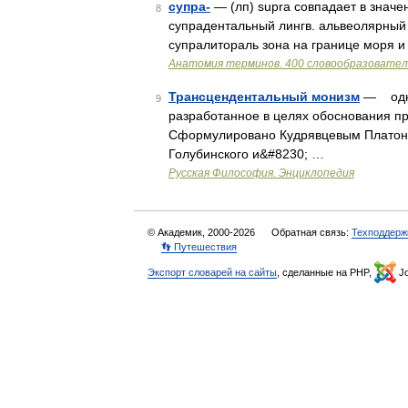
супра-
— (лп) supra совпадает в значен
8
супрадентальный лингв. альвеолярный (о
супралитораль зона на границе моря 
Анатомия терминов. 400 словообразовател
Трансцендентальный монизм
— одно
9
разработанное в целях обоснования пра
Сформулировано Кудрявцевым Платоно
Голубинского и&#8230; …
Русская Философия. Энциклопедия
© Академик, 2000-2026
Обратная связь:
Техподдерж
👣 Путешествия
Экспорт словарей на сайты
, сделанные на PHP,
Jo